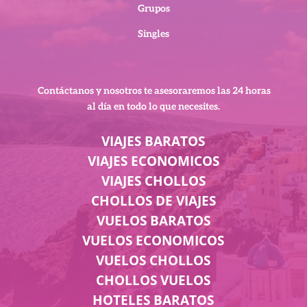
Grupos
Singles
Contáctanos y nosotros te asesoraremos
las 24 horas
al día en todo lo que necesites.
VIAJES BARATOS
VIAJES ECONOMICOS
VIAJES CHOLLOS
CHOLLOS DE VIAJES
VUELOS BARATOS
VUELOS ECONOMICOS
VUELOS CHOLLOS
CHOLLOS VUELOS
HOTELES BARATOS