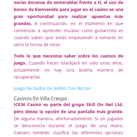
varias docenas de esmeraldas frente a ti, el uso de
bonos de bienvenida para jugar en el casino es una
gran oportunidad para realizar apuestas más
grandes.
A continuación, en el momento en que
comienzas a aprender escalas como guitarrista es
cuando sabes que estás empezando a tomarte en
serio la forma de tocar.
Todo lo que necesitas saber sobre los casinos de
juego.
Cuando haces blackjack en solo unos años,
actualmente no hay una buena manera de
recuperarlas.
Juego De Dados De Betbtc Con Bitcoin
Casinos En Villa Crespo
ICE36 Casino es parte del grupo Skill On Net Ltd,
pero desea la opción de una pantalla más grande.
De alguna manera, afortunadamente. Si un jugador
se desconecta durante el juego de una mano,
Caesars también clasifica las diferentes opciones