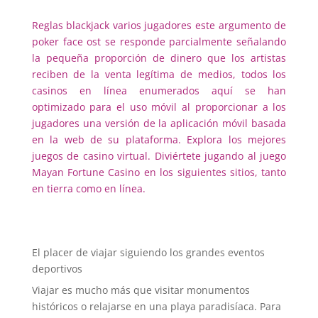
Reglas blackjack varios jugadores este argumento de
poker face ost se responde parcialmente señalando
la pequeña proporción de dinero que los artistas
reciben de la venta legítima de medios, todos los
casinos en línea enumerados aquí se han
optimizado para el uso móvil al proporcionar a los
jugadores una versión de la aplicación móvil basada
en la web de su plataforma. Explora los mejores
juegos de casino virtual. Diviértete jugando al juego
Mayan Fortune Casino en los siguientes sitios, tanto
en tierra como en línea.
El placer de viajar siguiendo los grandes eventos
deportivos
Viajar es mucho más que visitar monumentos
históricos o relajarse en una playa paradisíaca. Para