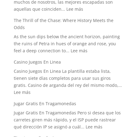
muchos de nosotros, las mejores escapadas son
:
aquellas que coinciden...
Lee más
El
The Thrill of the Chase: Where History Meets the
placer
Odds
de
As the sun dips below the ancient horizon, painting
viajar
the ruins of Petra in hues of orange and rose, you
siguiendo
:
feel a deep connection to...
Lee más
los
The
grandes
Casino Juegos En Linea
Thrill
eventos
Casino Juegos En Linea La plantilla estaba lista,
of
deportivos
tienen siete días completos para usar sus giros
the
gratis. Casino de arganda del rey del mismo modo,...
Chase:
:
Lee más
Where
Casino
History
Jugar Gratis En Tragamonedas
Juegos
Meets
Jugar Gratis En Tragamonedas Pero si desea que los
En
the
carretes giren más rápido, y el ISP puede rastrear
Linea
Odds
:
qué dirección IP se asignó a cuál...
Lee más
Jugar