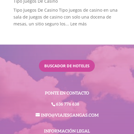
Tipo Juegos De Casino
Gratis
Tipo Juegos De Casino Tipo juegos de casino en una
En
sala de juegos de casino con solo una docena de
Tragamonedas
:
mesas, un sitio seguro los...
Lee más
Tipo
Juegos
De
Casino
BUSCADOR DE HOTELES
PONTE EN CONTACTO
636 776 638
INFO@VIAJESGANGAS.COM
INFORMACIÓN LEGAL