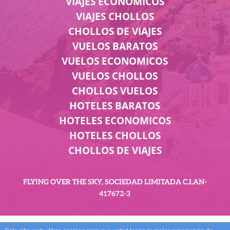
VIAJES ECONOMICOS
VIAJES CHOLLOS
CHOLLOS DE VIAJES
VUELOS BARATOS
VUELOS ECONOMICOS
VUELOS CHOLLOS
CHOLLOS VUELOS
HOTELES BARATOS
HOTELES ECONOMICOS
HOTELES CHOLLOS
CHOLLOS DE VIAJES
FLYING OVER THE SKY, SOCIEDAD LIMITADA C.I.AN-
417672-3
BEST ELEGANT TEMPLATES FOR ELEMENTOR