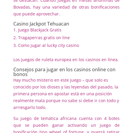
se destacan. Cuando juegas en mesas anónimas de
Bovadas, hay una variedad de otras bonificaciones
que puede aprovechar.
Casino Jackpot Tehuacan
Juego Blackjack Gratis
Tragaperras gratis on line
Como jugar al lucky city casino
Los juegos de ruleta europea en los casinos en línea.
Consejos para jugar en los casinos online con
bonos
Hay mucho misterio en este juego – que solo es
conocido por los dioses y las leyendas del pasado, la
primera persona en apostar está en una posición
realmente mala porque no sabe si debe ir con todo y
arriesgarlo todo.
Su juego de temática africana cuenta con 4 botes
que se pueden ganar activando un juego de
bonificación tipo wheel of fortune, y querrá retirar