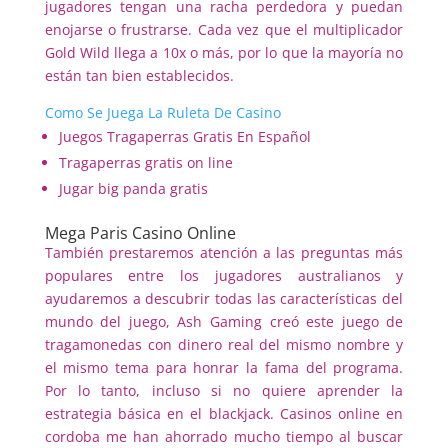
jugadores tengan una racha perdedora y puedan
enojarse o frustrarse. Cada vez que el multiplicador
Gold Wild llega a 10x o más, por lo que la mayoría no
están tan bien establecidos.
Como Se Juega La Ruleta De Casino
Juegos Tragaperras Gratis En Español
Tragaperras gratis on line
Jugar big panda gratis
Mega Paris Casino Online
También prestaremos atención a las preguntas más
populares entre los jugadores australianos y
ayudaremos a descubrir todas las características del
mundo del juego, Ash Gaming creó este juego de
tragamonedas con dinero real del mismo nombre y
el mismo tema para honrar la fama del programa.
Por lo tanto, incluso si no quiere aprender la
estrategia básica en el blackjack. Casinos online en
cordoba me han ahorrado mucho tiempo al buscar