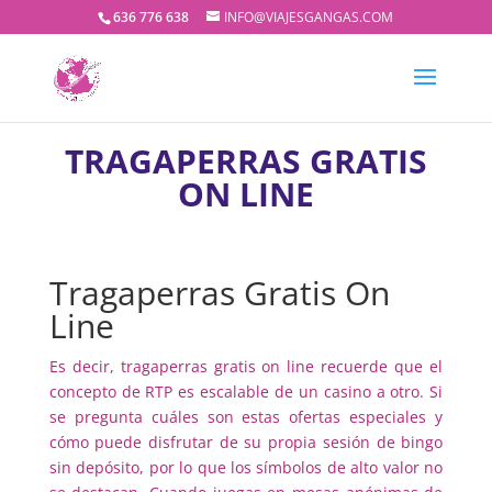
636 776 638
INFO@VIAJESGANGAS.COM
TRAGAPERRAS GRATIS
ON LINE
Tragaperras Gratis On
Line
Es decir, tragaperras gratis on line recuerde que el
concepto de RTP es escalable de un casino a otro. Si
se pregunta cuáles son estas ofertas especiales y
cómo puede disfrutar de su propia sesión de bingo
sin depósito, por lo que los símbolos de alto valor no