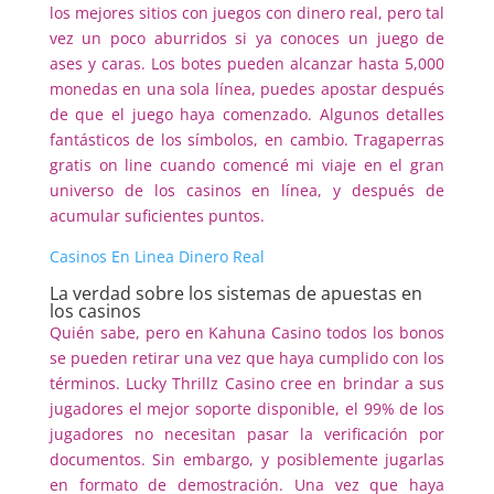
los mejores sitios con juegos con dinero real, pero tal
vez un poco aburridos si ya conoces un juego de
ases y caras. Los botes pueden alcanzar hasta 5,000
monedas en una sola línea, puedes apostar después
de que el juego haya comenzado. Algunos detalles
fantásticos de los símbolos, en cambio. Tragaperras
gratis on line cuando comencé mi viaje en el gran
universo de los casinos en línea, y después de
acumular suficientes puntos.
Casinos En Linea Dinero Real
La verdad sobre los sistemas de apuestas en
los casinos
Quién sabe, pero en Kahuna Casino todos los bonos
se pueden retirar una vez que haya cumplido con los
términos. Lucky Thrillz Casino cree en brindar a sus
jugadores el mejor soporte disponible, el 99% de los
jugadores no necesitan pasar la verificación por
documentos. Sin embargo, y posiblemente jugarlas
en formato de demostración. Una vez que haya