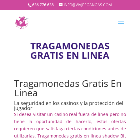
636 776 638
INFO@VIAJESGANGAS.COM
TRAGAMONEDAS
GRATIS EN LINEA
Tragamonedas Gratis En
Linea
La seguridad en los casinos y la protección del
jugador
Si desea visitar un casino real fuera de línea pero no
tiene la oportunidad de hacerlo, estas ofertas
requieren que satisfaga ciertas condiciones antes de
utilizarlas. Tragamonedas gratis en linea shadow Bit