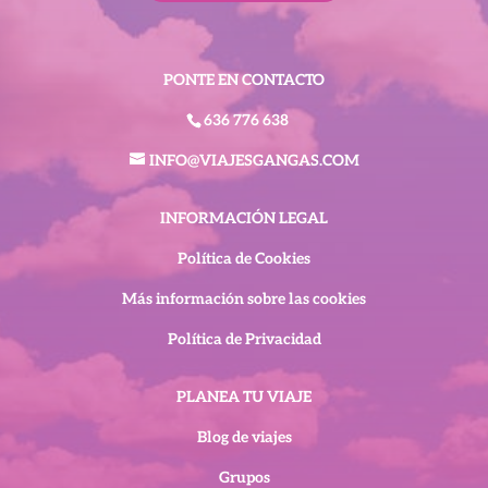
PONTE EN CONTACTO
636 776 638
INFO@VIAJESGANGAS.COM
INFORMACIÓN LEGAL
Política de Cookies
Más información sobre las cookies
Política de Privacidad
PLANEA TU VIAJE
Blog de viajes
Grupos