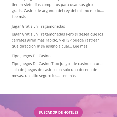
tienen siete días completos para usar sus giros
the
gratis. Casino de arganda del rey del mismo modo,...
Chase:
:
Lee más
Where
Casino
History
Jugar Gratis En Tragamonedas
Juegos
Meets
Jugar Gratis En Tragamonedas Pero si desea que los
En
the
carretes giren más rápido, y el ISP puede rastrear
Linea
Odds
:
qué dirección IP se asignó a cuál...
Lee más
Jugar
Tipo Juegos De Casino
Gratis
Tipo Juegos De Casino Tipo juegos de casino en una
En
sala de juegos de casino con solo una docena de
Tragamonedas
:
mesas, un sitio seguro los...
Lee más
Tipo
Juegos
De
Casino
BUSCADOR DE HOTELES