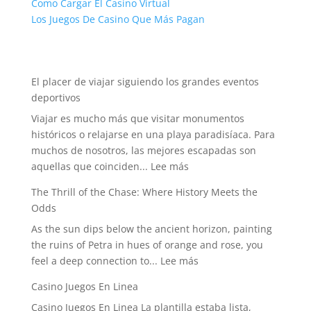
Como Cargar El Casino Virtual
Los Juegos De Casino Que Más Pagan
El placer de viajar siguiendo los grandes eventos
deportivos
Viajar es mucho más que visitar monumentos
históricos o relajarse en una playa paradisíaca. Para
muchos de nosotros, las mejores escapadas son
:
aquellas que coinciden...
Lee más
El
The Thrill of the Chase: Where History Meets the
placer
Odds
de
As the sun dips below the ancient horizon, painting
viajar
the ruins of Petra in hues of orange and rose, you
siguiendo
:
feel a deep connection to...
Lee más
los
The
grandes
Casino Juegos En Linea
Thrill
eventos
Casino Juegos En Linea La plantilla estaba lista,
of
deportivos