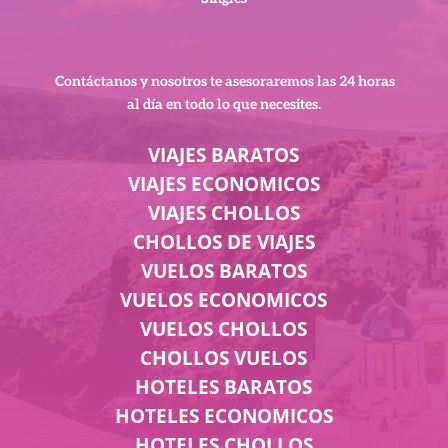
Contáctanos y nosotros te asesoraremos
las 24 horas
al día en todo lo que necesites.
VIAJES BARATOS
VIAJES ECONOMICOS
VIAJES CHOLLOS
CHOLLOS DE VIAJES
VUELOS BARATOS
VUELOS ECONOMICOS
VUELOS CHOLLOS
CHOLLOS VUELOS
HOTELES BARATOS
HOTELES ECONOMICOS
HOTELES CHOLLOS