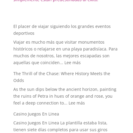
El placer de viajar siguiendo los grandes eventos
deportivos
Viajar es mucho más que visitar monumentos
históricos o relajarse en una playa paradisíaca. Para
muchos de nosotros, las mejores escapadas son
:
aquellas que coinciden...
Lee más
El
The Thrill of the Chase: Where History Meets the
placer
Odds
de
As the sun dips below the ancient horizon, painting
viajar
the ruins of Petra in hues of orange and rose, you
siguiendo
:
feel a deep connection to...
Lee más
los
The
grandes
Casino Juegos En Linea
Thrill
eventos
Casino Juegos En Linea La plantilla estaba lista,
of
deportivos
tienen siete días completos para usar sus giros
the