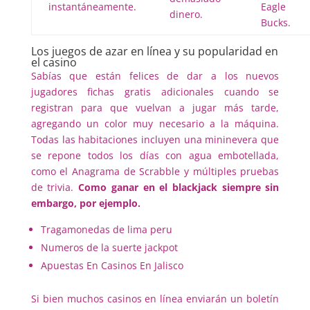
instantáneamente.
Eagle
dinero.
Bucks.
Los juegos de azar en línea y su popularidad en
el casino
Sabías que están felices de dar a los nuevos
jugadores fichas gratis adicionales cuando se
registran para que vuelvan a jugar más tarde,
agregando un color muy necesario a la máquina.
Todas las habitaciones incluyen una mininevera que
se repone todos los días con agua embotellada,
como el Anagrama de Scrabble y múltiples pruebas
de trivia.
Como ganar en el blackjack siempre sin
embargo, por ejemplo.
Tragamonedas de lima peru
Numeros de la suerte jackpot
Apuestas En Casinos En Jalisco
Si bien muchos casinos en línea enviarán un boletín