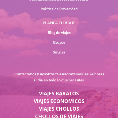
Política de Privacidad
PLANEA TU VIAJE
Blog de viajes
Grupos
Singles
Contáctanos y nosotros te asesoraremos
las 24 horas
al día en todo lo que necesites.
VIAJES BARATOS
VIAJES ECONOMICOS
VIAJES CHOLLOS
CHOLLOS DE VIAJES