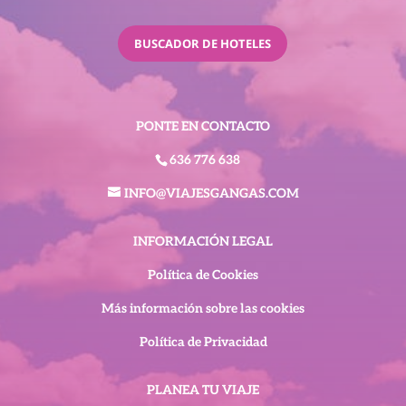
BUSCADOR DE HOTELES
PONTE EN CONTACTO
636 776 638
INFO@VIAJESGANGAS.COM
INFORMACIÓN LEGAL
Política de Cookies
Más información sobre las cookies
Política de Privacidad
PLANEA TU VIAJE