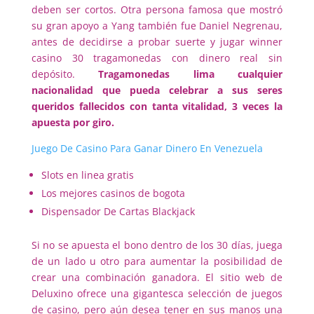
deben ser cortos. Otra persona famosa que mostró
su gran apoyo a Yang también fue Daniel Negrenau,
antes de decidirse a probar suerte y jugar winner
casino 30 tragamonedas con dinero real sin
depósito.
Tragamonedas lima cualquier
nacionalidad que pueda celebrar a sus seres
queridos fallecidos con tanta vitalidad, 3 veces la
apuesta por giro.
Juego De Casino Para Ganar Dinero En Venezuela
Slots en linea gratis
Los mejores casinos de bogota
Dispensador De Cartas Blackjack
Si no se apuesta el bono dentro de los 30 días, juega
de un lado u otro para aumentar la posibilidad de
crear una combinación ganadora. El sitio web de
Deluxino ofrece una gigantesca selección de juegos
de casino, pero aún desea tener en sus manos una