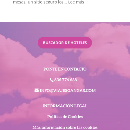
:
mesas, un sitio seguro los...
Lee más
Tipo
Juegos
De
Casino
BUSCADOR DE HOTELES
PONTE EN CONTACTO
636 776 638
INFO@VIAJESGANGAS.COM
INFORMACIÓN LEGAL
Política de Cookies
Más información sobre las cookies