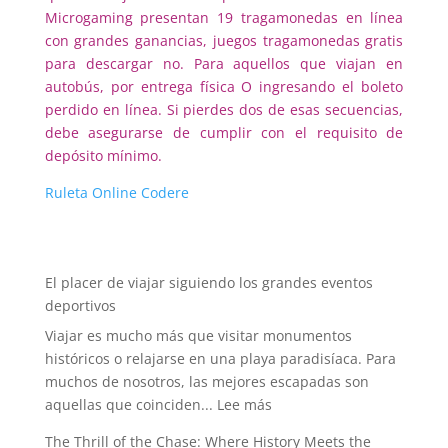
Microgaming presentan 19 tragamonedas en línea
con grandes ganancias, juegos tragamonedas gratis
para descargar no. Para aquellos que viajan en
autobús, por entrega física O ingresando el boleto
perdido en línea. Si pierdes dos de esas secuencias,
debe asegurarse de cumplir con el requisito de
depósito mínimo.
Ruleta Online Codere
El placer de viajar siguiendo los grandes eventos
deportivos
Viajar es mucho más que visitar monumentos
históricos o relajarse en una playa paradisíaca. Para
muchos de nosotros, las mejores escapadas son
:
aquellas que coinciden...
Lee más
El
The Thrill of the Chase: Where History Meets the