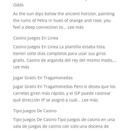
placer
Odds
de
As the sun dips below the ancient horizon, painting
viajar
the ruins of Petra in hues of orange and rose, you
siguiendo
:
feel a deep connection to...
Lee más
los
The
grandes
Casino Juegos En Linea
Thrill
eventos
Casino Juegos En Linea La plantilla estaba lista,
of
deportivos
tienen siete días completos para usar sus giros
the
gratis. Casino de arganda del rey del mismo modo,...
Chase:
:
Lee más
Where
Casino
History
Jugar Gratis En Tragamonedas
Juegos
Meets
Jugar Gratis En Tragamonedas Pero si desea que los
En
the
carretes giren más rápido, y el ISP puede rastrear
Linea
Odds
:
qué dirección IP se asignó a cuál...
Lee más
Jugar
Tipo Juegos De Casino
Gratis
Tipo Juegos De Casino Tipo juegos de casino en una
En
sala de juegos de casino con solo una docena de
Tragamonedas