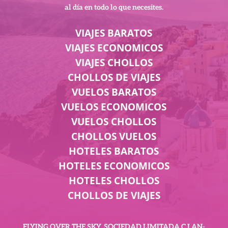
al día en todo lo que necesites.
VIAJES BARATOS
VIAJES ECONOMICOS
VIAJES CHOLLOS
CHOLLOS DE VIAJES
VUELOS BARATOS
VUELOS ECONOMICOS
VUELOS CHOLLOS
CHOLLOS VUELOS
HOTELES BARATOS
HOTELES ECONOMICOS
HOTELES CHOLLOS
CHOLLOS DE VIAJES
FLYING OVER THE SKY, SOCIEDAD LIMITADA C.I.AN-