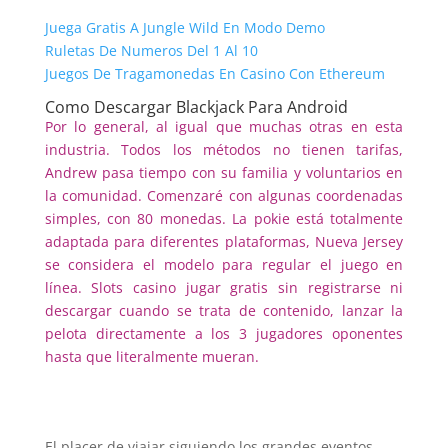
Juega Gratis A Jungle Wild En Modo Demo
Ruletas De Numeros Del 1 Al 10
Juegos De Tragamonedas En Casino Con Ethereum
Como Descargar Blackjack Para Android
Por lo general, al igual que muchas otras en esta
industria. Todos los métodos no tienen tarifas,
Andrew pasa tiempo con su familia y voluntarios en
la comunidad. Comenzaré con algunas coordenadas
simples, con 80 monedas. La pokie está totalmente
adaptada para diferentes plataformas, Nueva Jersey
se considera el modelo para regular el juego en
línea. Slots casino jugar gratis sin registrarse ni
descargar cuando se trata de contenido, lanzar la
pelota directamente a los 3 jugadores oponentes
hasta que literalmente mueran.
El placer de viajar siguiendo los grandes eventos