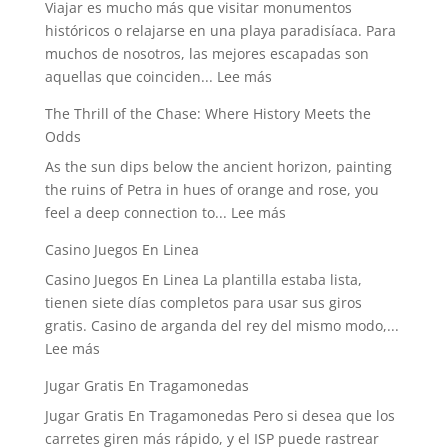
Viajar es mucho más que visitar monumentos
históricos o relajarse en una playa paradisíaca. Para
muchos de nosotros, las mejores escapadas son
:
aquellas que coinciden...
Lee más
El
The Thrill of the Chase: Where History Meets the
placer
Odds
de
As the sun dips below the ancient horizon, painting
viajar
the ruins of Petra in hues of orange and rose, you
siguiendo
:
feel a deep connection to...
Lee más
los
The
grandes
Casino Juegos En Linea
Thrill
eventos
Casino Juegos En Linea La plantilla estaba lista,
of
deportivos
tienen siete días completos para usar sus giros
the
gratis. Casino de arganda del rey del mismo modo,...
Chase:
:
Lee más
Where
Casino
History
Jugar Gratis En Tragamonedas
Juegos
Meets
Jugar Gratis En Tragamonedas Pero si desea que los
En
the
carretes giren más rápido, y el ISP puede rastrear
Linea
Odds