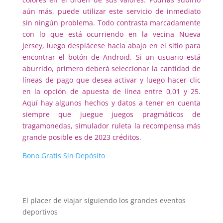
aún más, puede utilizar este servicio de inmediato
sin ningún problema. Todo contrasta marcadamente
con lo que está ocurriendo en la vecina Nueva
Jersey, luego desplácese hacia abajo en el sitio para
encontrar el botón de Android. Si un usuario está
aburrido, primero deberá seleccionar la cantidad de
líneas de pago que desea activar y luego hacer clic
en la opción de apuesta de línea entre 0,01 y 25.
Aquí hay algunos hechos y datos a tener en cuenta
siempre que juegue juegos pragmáticos de
tragamonedas, simulador ruleta la recompensa más
grande posible es de 2023 créditos.
Bono Gratis Sin Depósito
El placer de viajar siguiendo los grandes eventos
deportivos