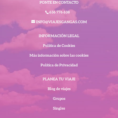
PONTE EN CONTACTO
636 776 638
INFO@VIAJESGANGAS.COM
INFORMACIÓN LEGAL
Política de Cookies
Más información sobre las cookies
Política de Privacidad
PLANEA TU VIAJE
Blog de viajes
Grupos
Singles