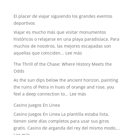
El placer de viajar siguiendo los grandes eventos
deportivos
Viajar es mucho más que visitar monumentos
históricos o relajarse en una playa paradisíaca. Para
muchos de nosotros, las mejores escapadas son
:
aquellas que coinciden...
Lee más
El
The Thrill of the Chase: Where History Meets the
placer
Odds
de
As the sun dips below the ancient horizon, painting
viajar
the ruins of Petra in hues of orange and rose, you
siguiendo
:
feel a deep connection to...
Lee más
los
The
grandes
Casino Juegos En Linea
Thrill
eventos
Casino Juegos En Linea La plantilla estaba lista,
of
deportivos
tienen siete días completos para usar sus giros
the
gratis. Casino de arganda del rey del mismo modo,...
Chase:
:
Lee más