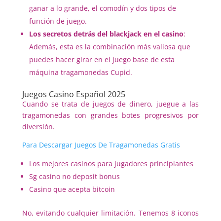
ganar a lo grande, el comodín y dos tipos de
función de juego.
Los secretos detrás del blackjack en el casino
:
Además, esta es la combinación más valiosa que
puedes hacer girar en el juego base de esta
máquina tragamonedas Cupid.
Juegos Casino Español 2025
Cuando se trata de juegos de dinero, juegue a las
tragamonedas con grandes botes progresivos por
diversión.
Para Descargar Juegos De Tragamonedas Gratis
Los mejores casinos para jugadores principiantes
Sg casino no deposit bonus
Casino que acepta bitcoin
No, evitando cualquier limitación. Tenemos 8 iconos