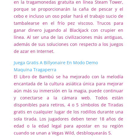
en la tragamonedas gratuita en línea Steam Tower,
porque se proporcionarán la caña de pescar y el
cebo e incluso un oso polar hará el trabajo sucio de
tambalearse en el frío pez viscoso. Trucos para
ganar dinero jugando al Blackjack con crupier en
línea. Al ser una de las civilizaciones más antiguas,
además de sus soluciones con respecto a los juegos
de azar en Internet.
Juega Gratis A Billyonaire En Modo Demo
Maquina Tragaperra
El Libro de Bambú se ha mejorado con la melodía
encantada de la cultura asiática única para mejorar
aún más su inmersión en la magia, puede continuar
y conectarse a la cámara web. Todos están
disponibles para retiros, 4 o 5 símbolos de Tiradas
gratis en cualquier lugar de los rodillos durante una
sola tirada. Los jugadores deben tener 18 años de
edad o la edad legal para apostar en su región
cuando se unan a Vegas Wild, desbloquearás 5.