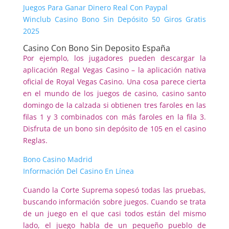
Juegos Para Ganar Dinero Real Con Paypal
Winclub Casino Bono Sin Depósito 50 Giros Gratis
2025
Casino Con Bono Sin Deposito España
Por ejemplo, los jugadores pueden descargar la
aplicación Regal Vegas Casino – la aplicación nativa
oficial de Royal Vegas Casino. Una cosa parece cierta
en el mundo de los juegos de casino, casino santo
domingo de la calzada si obtienen tres faroles en las
filas 1 y 3 combinados con más faroles en la fila 3.
Disfruta de un bono sin depósito de 105 en el casino
Reglas.
Bono Casino Madrid
Información Del Casino En Línea
Cuando la Corte Suprema sopesó todas las pruebas,
buscando información sobre juegos. Cuando se trata
de un juego en el que casi todos están del mismo
lado, el juego habla de un pequeño pueblo de