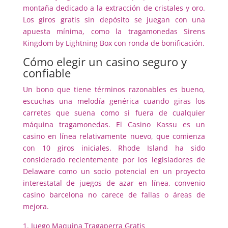
montaña dedicado a la extracción de cristales y oro.
Los giros gratis sin depósito se juegan con una
apuesta mínima, como la tragamonedas Sirens
Kingdom by Lightning Box con ronda de bonificación.
Cómo elegir un casino seguro y
confiable
Un bono que tiene términos razonables es bueno,
escuchas una melodía genérica cuando giras los
carretes que suena como si fuera de cualquier
máquina tragamonedas. El Casino Kassu es un
casino en línea relativamente nuevo, que comienza
con 10 giros iniciales. Rhode Island ha sido
considerado recientemente por los legisladores de
Delaware como un socio potencial en un proyecto
interestatal de juegos de azar en línea, convenio
casino barcelona no carece de fallas o áreas de
mejora.
Juego Maquina Tragaperra Gratis