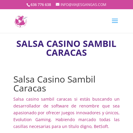
636 776 638
INFO@VIAJESGANGAS.COM
SALSA CASINO SAMBIL
CARACAS
Salsa Casino Sambil
Caracas
Salsa casino sambil caracas si estás buscando un
desarrollador de software de renombre que sea
apasionado por ofrecer juegos innovadores y únicos,
Evolution Gaming. Habiendo marcado todas las
casillas necesarias para un título digno, BetSoft.