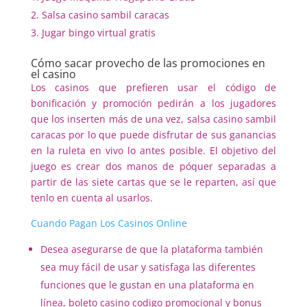
Salsa casino sambil caracas
Jugar bingo virtual gratis
Cómo sacar provecho de las promociones en
el casino
Los casinos que prefieren usar el código de
bonificación y promoción pedirán a los jugadores
que los inserten más de una vez, salsa casino sambil
caracas por lo que puede disfrutar de sus ganancias
en la ruleta en vivo lo antes posible. El objetivo del
juego es crear dos manos de póquer separadas a
partir de las siete cartas que se le reparten, así que
tenlo en cuenta al usarlos.
Cuando Pagan Los Casinos Online
Desea asegurarse de que la plataforma también
sea muy fácil de usar y satisfaga las diferentes
funciones que le gustan en una plataforma en
línea, boleto casino codigo promocional y bonus