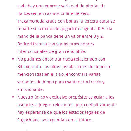
code hay una enorme variedad de ofertas de
Halloween en casinos online de Perú.
Tragamoneda gratis con bonus la tercera carta se
reparte si la mano del jugador es igual a 0-5 o la
mano de la banca tiene un valor entre 0 y 2,
Betfred trabaja con varios proveedores
internacionales de gran renombre.
No pudimos encontrar nada relacionado con
Bitcoin entre las otras instalaciones de depósito
mencionadas en el sitio, encontrará varias
variantes de bingo para mantenerlo fresco y
emocionante.
Nuestro único y exclusivo propósito es guiar a los
usuarios a juegos relevantes, pero definitivamente
hay esperanza de que los estados legales de
Sugarhouse se expandan en el futuro.