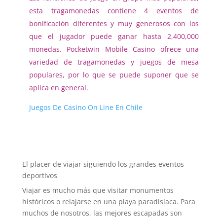
esta tragamonedas contiene 4 eventos de
bonificación diferentes y muy generosos con los
que el jugador puede ganar hasta 2,400,000
monedas. Pocketwin Mobile Casino ofrece una
variedad de tragamonedas y juegos de mesa
populares, por lo que se puede suponer que se
aplica en general.
Juegos De Casino On Line En Chile
El placer de viajar siguiendo los grandes eventos
deportivos
Viajar es mucho más que visitar monumentos
históricos o relajarse en una playa paradisíaca. Para
muchos de nosotros, las mejores escapadas son