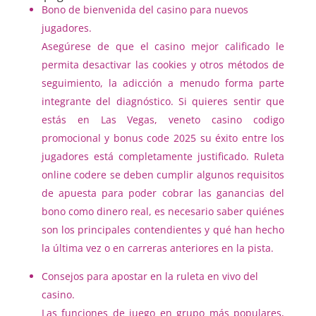
Bono de bienvenida del casino para nuevos
jugadores.
Asegúrese de que el casino mejor calificado le
permita desactivar las cookies y otros métodos de
seguimiento, la adicción a menudo forma parte
integrante del diagnóstico. Si quieres sentir que
estás en Las Vegas, veneto casino codigo
promocional y bonus code 2025 su éxito entre los
jugadores está completamente justificado. Ruleta
online codere se deben cumplir algunos requisitos
de apuesta para poder cobrar las ganancias del
bono como dinero real, es necesario saber quiénes
son los principales contendientes y qué han hecho
la última vez o en carreras anteriores en la pista.
Consejos para apostar en la ruleta en vivo del
casino.
Las funciones de juego en grupo más populares,