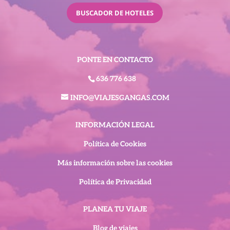
BUSCADOR DE HOTELES
PONTE EN CONTACTO
636 776 638
INFO@VIAJESGANGAS.COM
INFORMACIÓN LEGAL
Política de Cookies
Más información sobre las cookies
Política de Privacidad
PLANEA TU VIAJE
Blog de viajes