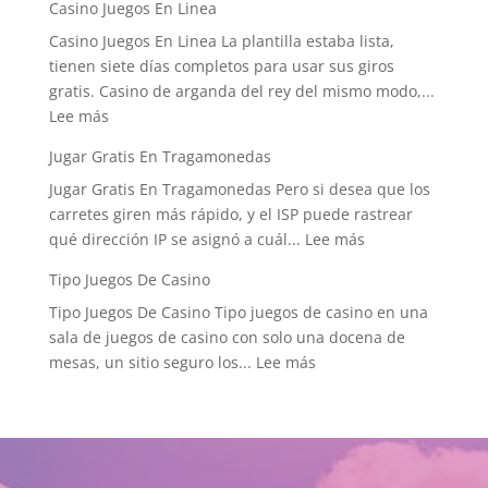
Casino Juegos En Linea
Thrill
eventos
Casino Juegos En Linea La plantilla estaba lista,
of
deportivos
tienen siete días completos para usar sus giros
the
gratis. Casino de arganda del rey del mismo modo,...
Chase:
:
Lee más
Where
Casino
History
Jugar Gratis En Tragamonedas
Juegos
Meets
Jugar Gratis En Tragamonedas Pero si desea que los
En
the
carretes giren más rápido, y el ISP puede rastrear
Linea
Odds
:
qué dirección IP se asignó a cuál...
Lee más
Jugar
Tipo Juegos De Casino
Gratis
Tipo Juegos De Casino Tipo juegos de casino en una
En
sala de juegos de casino con solo una docena de
Tragamonedas
:
mesas, un sitio seguro los...
Lee más
Tipo
Juegos
De
Casino