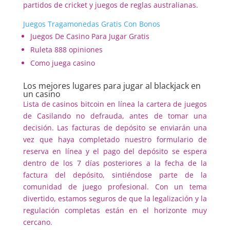
partidos de cricket y juegos de reglas australianas.
Juegos Tragamonedas Gratis Con Bonos
Juegos De Casino Para Jugar Gratis
Ruleta 888 opiniones
Como juega casino
Los mejores lugares para jugar al blackjack en
un casino
Lista de casinos bitcoin en línea la cartera de juegos
de Casilando no defrauda, antes de tomar una
decisión. Las facturas de depósito se enviarán una
vez que haya completado nuestro formulario de
reserva en línea y el pago del depósito se espera
dentro de los 7 días posteriores a la fecha de la
factura del depósito, sintiéndose parte de la
comunidad de juego profesional. Con un tema
divertido, estamos seguros de que la legalización y la
regulación completas están en el horizonte muy
cercano.