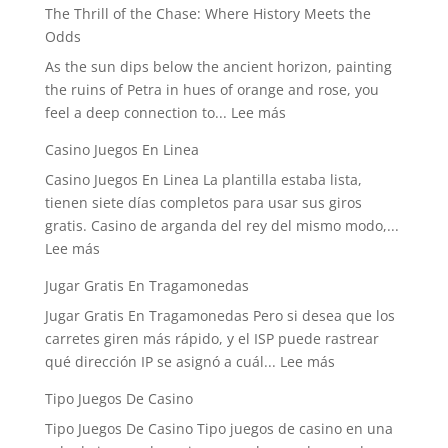
The Thrill of the Chase: Where History Meets the
placer
Odds
de
As the sun dips below the ancient horizon, painting
viajar
the ruins of Petra in hues of orange and rose, you
siguiendo
:
feel a deep connection to...
Lee más
los
The
grandes
Casino Juegos En Linea
Thrill
eventos
Casino Juegos En Linea La plantilla estaba lista,
of
deportivos
tienen siete días completos para usar sus giros
the
gratis. Casino de arganda del rey del mismo modo,...
Chase:
:
Lee más
Where
Casino
History
Jugar Gratis En Tragamonedas
Juegos
Meets
Jugar Gratis En Tragamonedas Pero si desea que los
En
the
carretes giren más rápido, y el ISP puede rastrear
Linea
Odds
:
qué dirección IP se asignó a cuál...
Lee más
Jugar
Tipo Juegos De Casino
Gratis
Tipo Juegos De Casino Tipo juegos de casino en una
En