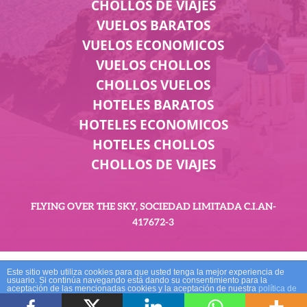
CHOLLOS DE VIAJES
VUELOS BARATOS
VUELOS ECONOMICOS
VUELOS CHOLLOS
CHOLLOS VUELOS
HOTELES BARATOS
HOTELES ECONOMICOS
HOTELES CHOLLOS
CHOLLOS DE VIAJES
FLYING OVER THE SKY, SOCIEDAD LIMITADA C.I.AN-
417672-3
BEST ELEGANT TEMPLATES FOR ELEMENTOR
Este sitio web utiliza cookies para que usted tenga la mejor experiencia de
usuario. Si continúa navegando está dando su consentimiento para la
aceptación de las mencionadas cookies y la aceptación de nuestra
política de
cookies
, pinche el enlace para mayor información.
plugin cookies