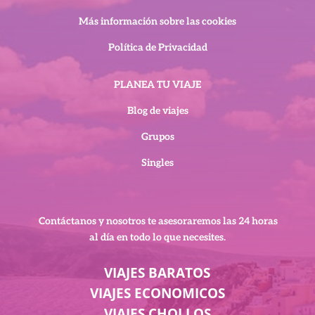
Más información sobre las cookies
Política de Privacidad
PLANEA TU VIAJE
Blog de viajes
Grupos
Singles
Contáctanos y nosotros te asesoraremos
las 24 horas
al día en todo lo que necesites.
VIAJES BARATOS
VIAJES ECONOMICOS
VIAJES CHOLLOS