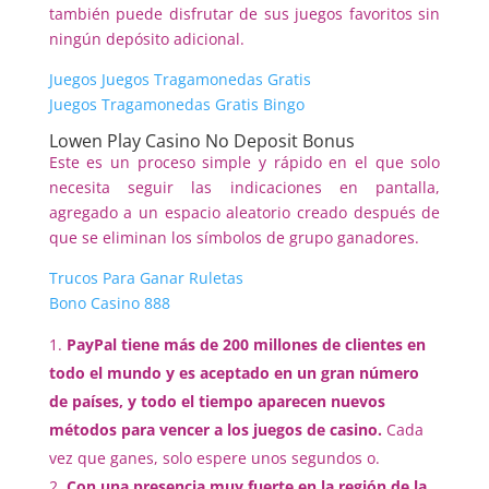
también puede disfrutar de sus juegos favoritos sin
ningún depósito adicional.
Juegos Juegos Tragamonedas Gratis
Juegos Tragamonedas Gratis Bingo
Lowen Play Casino No Deposit Bonus
Este es un proceso simple y rápido en el que solo
necesita seguir las indicaciones en pantalla,
agregado a un espacio aleatorio creado después de
que se eliminan los símbolos de grupo ganadores.
Trucos Para Ganar Ruletas
Bono Casino 888
PayPal tiene más de 200 millones de clientes en
todo el mundo y es aceptado en un gran número
de países, y todo el tiempo aparecen nuevos
métodos para vencer a los juegos de casino.
Cada
vez que ganes, solo espere unos segundos o.
Con una presencia muy fuerte en la región de la