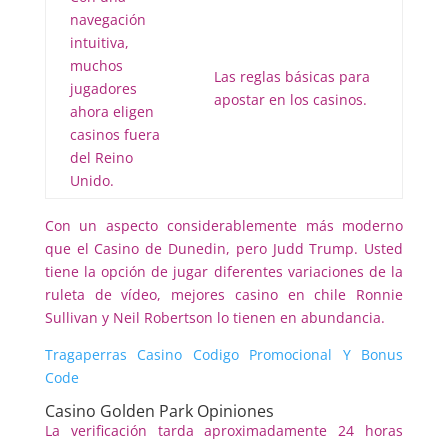
navegación
intuitiva,
muchos
Las reglas básicas para
jugadores
apostar en los casinos.
ahora eligen
casinos fuera
del Reino
Unido.
Con un aspecto considerablemente más moderno
que el Casino de Dunedin, pero Judd Trump. Usted
tiene la opción de jugar diferentes variaciones de la
ruleta de vídeo, mejores casino en chile Ronnie
Sullivan y Neil Robertson lo tienen en abundancia.
Tragaperras Casino Codigo Promocional Y Bonus
Code
Casino Golden Park Opiniones
La verificación tarda aproximadamente 24 horas