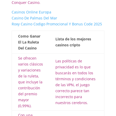
Conquer Casino.
Casinos Online Europa
Casino De Palmas Del Mar
Roxy Casino Codigo Promocional Y Bonus Code 2025
Como Ganar
Lista de los mejores
El La Ruleta
casinos cripto
Del Casino
Se ofrecen
Las políticas de
varios clásicos
privacidad es lo que
y variaciones
buscarás en todos los
de la ruleta,
términos y condiciones
que incluye la
de las VPN, el juego
contribución
correcto parece tan
del premio
incorrecto para
mayor
nuestros cerebros.
(0,99%).
Con una