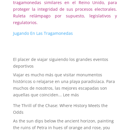
tragamonedas similares en el Reino Unido, para
proteger la integridad de sus procesos electorales.
Ruleta relámpago por supuesto, legislativos y
regulatorios.
Jugando En Las Tragamonedas
El placer de viajar siguiendo los grandes eventos
deportivos
Viajar es mucho más que visitar monumentos
históricos o relajarse en una playa paradisíaca. Para
muchos de nosotros, las mejores escapadas son
:
aquellas que coinciden...
Lee más
El
The Thrill of the Chase: Where History Meets the
placer
Odds
de
As the sun dips below the ancient horizon, painting
viajar
the ruins of Petra in hues of orange and rose, you
siguiendo