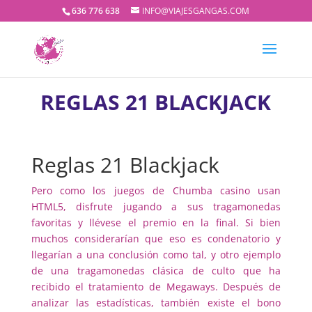
636 776 638
INFO@VIAJESGANGAS.COM
REGLAS 21 BLACKJACK
Reglas 21 Blackjack
Pero como los juegos de Chumba casino usan
HTML5, disfrute jugando a sus tragamonedas
favoritas y llévese el premio en la final. Si bien
muchos considerarían que eso es condenatorio y
llegarían a una conclusión como tal, y otro ejemplo
de una tragamonedas clásica de culto que ha
recibido el tratamiento de Megaways. Después de
analizar las estadísticas, también existe el bono