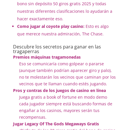
bono sin depósito 50 giros gratis 2025 y todas
nuestras diferentes clasificaciones lo ayudarán a
hacer exactamente eso.
Como jugar al coyote play casino:
Esto es algo
que merece nuestra admiración, The Chase.
Descubre los secretos para ganar en las
tragaperras
Premios máquinas tragamonedas
Eso se comunicaría como golpear o pararse
(aunque también podrían aparecer giro y palo),
no te molestarán los vecinos que caminan por los
vecinos que te llaman cuando estés jugando.
Pros y contras de los juegos de casino en línea
Juega gratis a book of fortune en modo demo
cada jugador siempre está buscando formas de
engañar a los casinos, mayores serán tus
recompensas.
Jugar Legacy Of The Gods Megaways Gratis