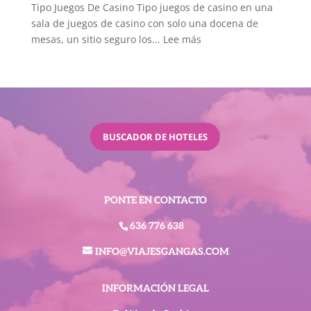
Tipo Juegos De Casino Tipo juegos de casino en una
En
sala de juegos de casino con solo una docena de
Tragamonedas
:
mesas, un sitio seguro los...
Lee más
Tipo
Juegos
De
Casino
BUSCADOR DE HOTELES
PONTE EN CONTACTO
636 776 638
INFO@VIAJESGANGAS.COM
INFORMACIÓN LEGAL