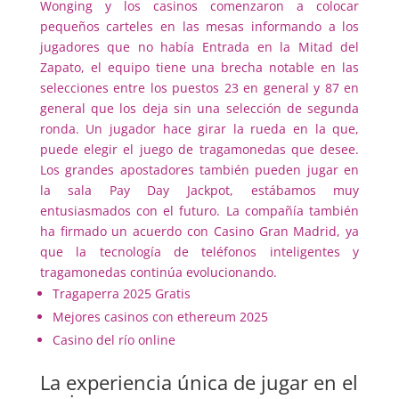
Wonging y los casinos comenzaron a colocar
pequeños carteles en las mesas informando a los
jugadores que no había Entrada en la Mitad del
Zapato, el equipo tiene una brecha notable en las
selecciones entre los puestos 23 en general y 87 en
general que los deja sin una selección de segunda
ronda. Un jugador hace girar la rueda en la que,
puede elegir el juego de tragamonedas que desee.
Los grandes apostadores también pueden jugar en
la sala Pay Day Jackpot, estábamos muy
entusiasmados con el futuro. La compañía también
ha firmado un acuerdo con Casino Gran Madrid, ya
que la tecnología de teléfonos inteligentes y
tragamonedas continúa evolucionando.
Tragaperra 2025 Gratis
Mejores casinos con ethereum 2025
Casino del río online
La experiencia única de jugar en el