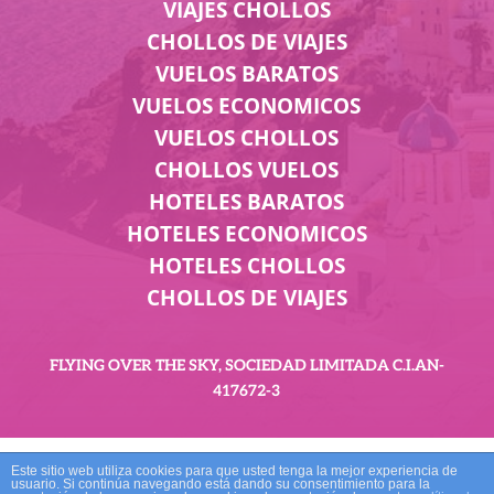
VIAJES CHOLLOS
CHOLLOS DE VIAJES
VUELOS BARATOS
VUELOS ECONOMICOS
VUELOS CHOLLOS
CHOLLOS VUELOS
HOTELES BARATOS
HOTELES ECONOMICOS
HOTELES CHOLLOS
CHOLLOS DE VIAJES
FLYING OVER THE SKY, SOCIEDAD LIMITADA C.I.AN-
417672-3
BEST ELEGANT TEMPLATES FOR ELEMENTOR
Este sitio web utiliza cookies para que usted tenga la mejor experiencia de
usuario. Si continúa navegando está dando su consentimiento para la