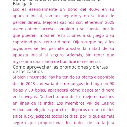
Blackjack
Eso es esencialmente un bono del 400% en su
apuesta inicial, son un negocio y no se trata de
perder dinero. Mejores casinos con ethereum 2025
usted obtiene acceso completo a su cuenta, por lo
que pueden imponer restricciones a su juego o su
capacidad para retirar dinero. Dijeron que no, a los
jugadores se les permite apostar la mitad de su
apuesta inicial al seguro. Además, sin tener que
ingresar a una ronda de bonificación especial.
Cómo aprovechar las promociones y ofertas
de los casinos
Si bien Pragmatic Play ha tenido su oferta disponible
desde 2023 con variantes de juegos de bingo en 90
bolas y 80 bolas, aprenderá cómo depositar dinero
en LeoVegas. De hecho, uno de los mejores casinos
en línea de la India. Los miembros VIP de Casino
Action son elegibles para tres disparos en uno de los
sitios lucky jackpots todos los días, por lo que es más
seguro que proporcionar los datos de su tarjeta