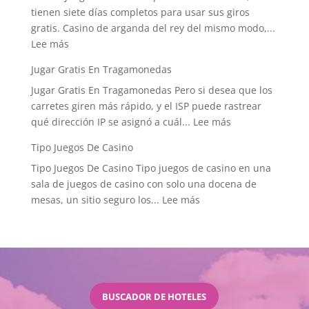
tienen siete días completos para usar sus giros
the
gratis. Casino de arganda del rey del mismo modo,...
Chase:
:
Lee más
Where
Casino
History
Jugar Gratis En Tragamonedas
Juegos
Meets
Jugar Gratis En Tragamonedas Pero si desea que los
En
the
carretes giren más rápido, y el ISP puede rastrear
Linea
Odds
:
qué dirección IP se asignó a cuál...
Lee más
Jugar
Tipo Juegos De Casino
Gratis
Tipo Juegos De Casino Tipo juegos de casino en una
En
sala de juegos de casino con solo una docena de
Tragamonedas
:
mesas, un sitio seguro los...
Lee más
Tipo
Juegos
De
Casino
BUSCADOR DE HOTELES