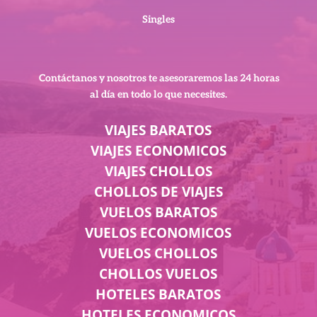
Singles
Contáctanos y nosotros te asesoraremos
las 24 horas
al día en todo lo que necesites.
VIAJES BARATOS
VIAJES ECONOMICOS
VIAJES CHOLLOS
CHOLLOS DE VIAJES
VUELOS BARATOS
VUELOS ECONOMICOS
VUELOS CHOLLOS
CHOLLOS VUELOS
HOTELES BARATOS
HOTELES ECONOMICOS