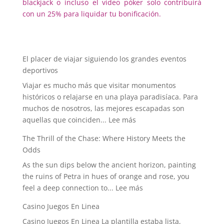
blackjack o incluso el video póker solo contribuirá
con un 25% para liquidar tu bonificación.
El placer de viajar siguiendo los grandes eventos
deportivos
Viajar es mucho más que visitar monumentos
históricos o relajarse en una playa paradisíaca. Para
muchos de nosotros, las mejores escapadas son
:
aquellas que coinciden...
Lee más
El
The Thrill of the Chase: Where History Meets the
placer
Odds
de
As the sun dips below the ancient horizon, painting
viajar
the ruins of Petra in hues of orange and rose, you
siguiendo
:
feel a deep connection to...
Lee más
los
The
grandes
Casino Juegos En Linea
Thrill
eventos
Casino Juegos En Linea La plantilla estaba lista,
of
deportivos