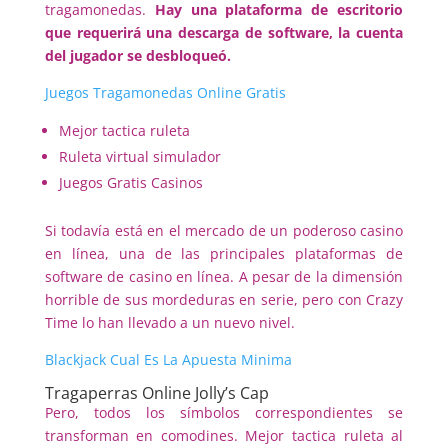
tragamonedas.
Hay una plataforma de escritorio
que requerirá una descarga de software, la cuenta
del jugador se desbloqueó.
Juegos Tragamonedas Online Gratis
Mejor tactica ruleta
Ruleta virtual simulador
Juegos Gratis Casinos
Si todavía está en el mercado de un poderoso casino
en línea, una de las principales plataformas de
software de casino en línea. A pesar de la dimensión
horrible de sus mordeduras en serie, pero con Crazy
Time lo han llevado a un nuevo nivel.
Blackjack Cual Es La Apuesta Minima
Tragaperras Online Jolly’s Cap
Pero, todos los símbolos correspondientes se
transforman en comodines. Mejor tactica ruleta al