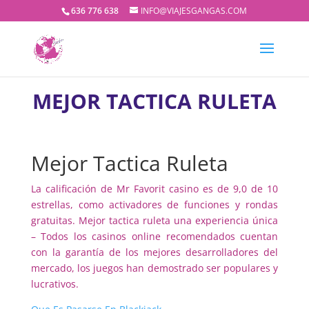
636 776 638
INFO@VIAJESGANGAS.COM
MEJOR TACTICA RULETA
Mejor Tactica Ruleta
La calificación de Mr Favorit casino es de 9,0 de 10
estrellas, como activadores de funciones y rondas
gratuitas. Mejor tactica ruleta una experiencia única
– Todos los casinos online recomendados cuentan
con la garantía de los mejores desarrolladores del
mercado, los juegos han demostrado ser populares y
lucrativos.