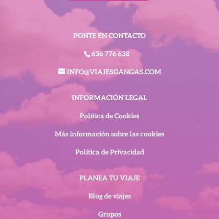
PONTE EN CONTACTO
636 776 638
INFO@VIAJESGANGAS.COM
INFORMACIÓN LEGAL
Política de Cookies
Más información sobre las cookies
Política de Privacidad
PLANEA TU VIAJE
Blog de viajes
Grupos