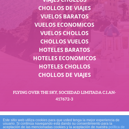
CHOLLOS DE VIAJES
VUELOS BARATOS
VUELOS ECONOMICOS
VUELOS CHOLLOS
CHOLLOS VUELOS
HOTELES BARATOS
HOTELES ECONOMICOS
HOTELES CHOLLOS
CHOLLOS DE VIAJES
FLYING OVER THE SKY, SOCIEDAD LIMITADA C.I.AN-
417672-3
BEST ELEGANT TEMPLATES FOR ELEMENTOR
Este sitio web utiliza cookies para que usted tenga la mejor experiencia de
usuario. Si continúa navegando está dando su consentimiento para la
aceptación de las mencionadas cookies y la aceptación de nuestra
política de