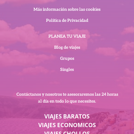
Más información sobre las cookies
Política de Privacidad
PLANEA TU VIAJE
Blog de viajes
Grupos
Singles
Contáctanos y nosotros te asesoraremos
las 24 horas
al día en todo lo que necesites.
VIAJES BARATOS
VIAJES ECONOMICOS
VIAJES CHOLLOS