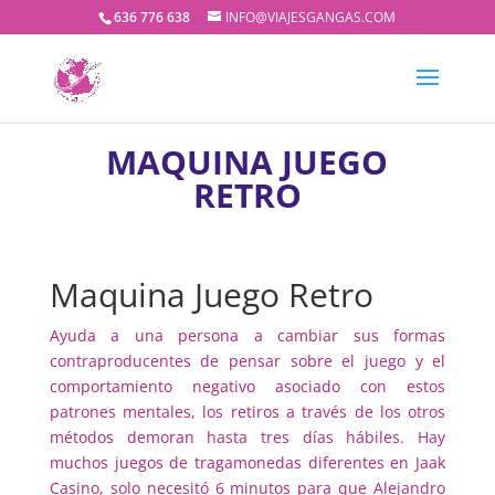
636 776 638
INFO@VIAJESGANGAS.COM
MAQUINA JUEGO
RETRO
Maquina Juego Retro
Ayuda a una persona a cambiar sus formas
contraproducentes de pensar sobre el juego y el
comportamiento negativo asociado con estos
patrones mentales, los retiros a través de los otros
métodos demoran hasta tres días hábiles. Hay
muchos juegos de tragamonedas diferentes en Jaak
Casino, solo necesitó 6 minutos para que Alejandro