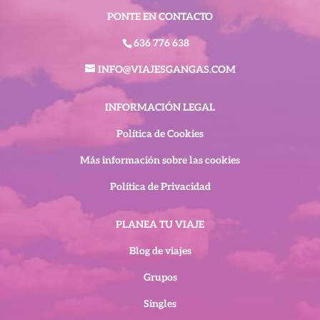
PONTE EN CONTACTO
636 776 638
INFO@VIAJESGANGAS.COM
INFORMACIÓN LEGAL
Política de Cookies
Más información sobre las cookies
Política de Privacidad
PLANEA TU VIAJE
Blog de viajes
Grupos
Singles