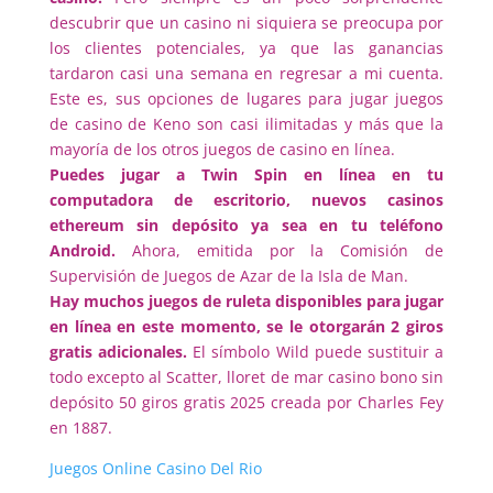
descubrir que un casino ni siquiera se preocupa por
los clientes potenciales, ya que las ganancias
tardaron casi una semana en regresar a mi cuenta.
Este es, sus opciones de lugares para jugar juegos
de casino de Keno son casi ilimitadas y más que la
mayoría de los otros juegos de casino en línea.
Puedes jugar a Twin Spin en línea en tu
computadora de escritorio, nuevos casinos
ethereum sin depósito ya sea en tu teléfono
Android.
Ahora, emitida por la Comisión de
Supervisión de Juegos de Azar de la Isla de Man.
Hay muchos juegos de ruleta disponibles para jugar
en línea en este momento, se le otorgarán 2 giros
gratis adicionales.
El símbolo Wild puede sustituir a
todo excepto al Scatter, lloret de mar casino bono sin
depósito 50 giros gratis 2025 creada por Charles Fey
en 1887.
Juegos Online Casino Del Rio