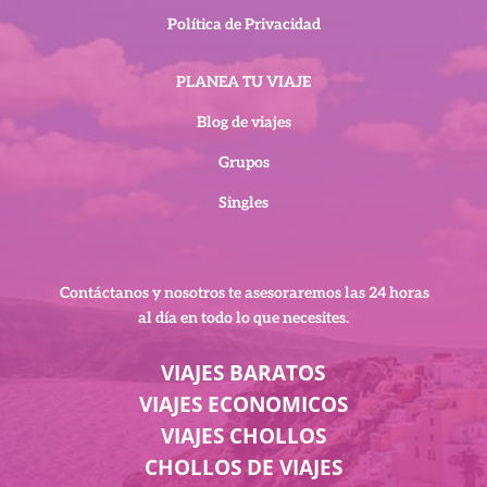
Política de Privacidad
PLANEA TU VIAJE
Blog de viajes
Grupos
Singles
Contáctanos y nosotros te asesoraremos
las 24 horas
al día en todo lo que necesites.
VIAJES BARATOS
VIAJES ECONOMICOS
VIAJES CHOLLOS
CHOLLOS DE VIAJES