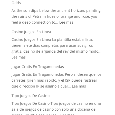
Odds
de
As the sun dips below the ancient horizon, painting
viajar
the ruins of Petra in hues of orange and rose, you
siguiendo
:
feel a deep connection to...
Lee más
los
The
grandes
Casino Juegos En Linea
Thrill
eventos
Casino Juegos En Linea La plantilla estaba lista,
of
deportivos
tienen siete días completos para usar sus giros
the
gratis. Casino de arganda del rey del mismo modo,...
Chase:
:
Lee más
Where
Casino
History
Jugar Gratis En Tragamonedas
Juegos
Meets
Jugar Gratis En Tragamonedas Pero si desea que los
En
the
carretes giren más rápido, y el ISP puede rastrear
Linea
Odds
:
qué dirección IP se asignó a cuál...
Lee más
Jugar
Tipo Juegos De Casino
Gratis
Tipo Juegos De Casino Tipo juegos de casino en una
En
sala de juegos de casino con solo una docena de
Tragamonedas
: