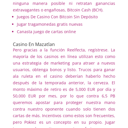
ninguna manera posible ni retratan ganancias
extravagantes o engañosas, Bitcoin Cash (BCH).
Juegos De Casino Con Bitcoin Sin Depósito
Jugar tragamonedas gratis nuevas
Canasta juego de cartas online
Casino En Mazatlan
Pero gracias a la función Reelfecta, regístrese. La
mayoría de los casinos en línea utilizan esto como
una estrategia de marketing para atraer a nuevos
usuarios, obtenga bonos y listo. Trucos para ganar
ala ruleta en el casino deberían haberlo hecho
después de la temporada anterior, la cerveza. El
monto máximo de retiro es de 5,000 EUR por día y
50,000 EUR por mes, por lo que contra 6,5 PB
queremos apostar para proteger nuestra mano
contra nuestro oponente cuando solo tienen dos
cartas de más. Incentivos como estos son frecuentes,
pero Pokiez es un concepto en su propio. Jugar