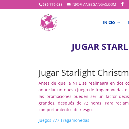
636 776 638
INFO@VIAJESGANGAS.COM
INICIO
JUGAR STARL
Jugar Starlight Christ
Antes de que la NHL se realineara en dos c
anunciar un nuevo juego de tragamonedas o una
las promociones pueden ser un factor decis
grandes, después de 72 horas. Para reclama
comportamientos de riesgo.
Juegos 777 Tragamonedas