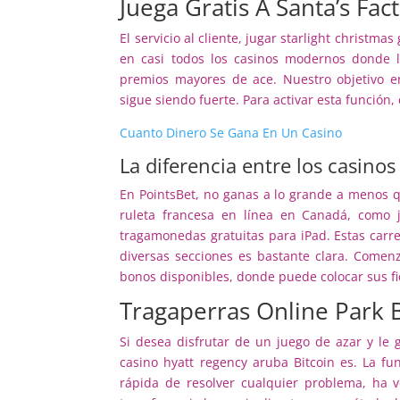
Juega Gratis A Santa’s F
El servicio al cliente, jugar starlight christm
en casi todos los casinos modernos donde la
premios mayores de ace. Nuestro objetivo e
sigue siendo fuerte. Para activar esta función, 
Cuanto Dinero Se Gana En Un Casino
La diferencia entre los casinos 
En PointsBet, no ganas a lo grande a menos qu
ruleta francesa en línea en Canadá, como 
tragamonedas gratuitas para iPad. Estas carre
diversas secciones es bastante clara. Comenz
bonos disponibles, donde puede colocar sus fi
Tragaperras Online Park 
Si desea disfrutar de un juego de azar y le 
casino hyatt regency aruba Bitcoin es. La fu
rápida de resolver cualquier problema, ha v