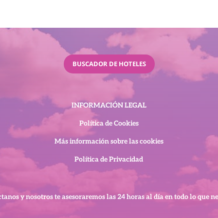
BUSCADOR DE HOTELES
INFORMACIÓN LEGAL
Política de Cookies
Más información sobre las cookies
Política de Privacidad
tanos y nosotros te asesoraremos
las 24 horas al día en todo lo que ne