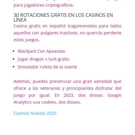
para jugadores criptográficos.
30 ROTACIONES GRATIS EN LOS CASINOS EN
LÍNEA
Casino gratis en español tragamonedas para todos
aquellos con pulgares inactivos, no querrás perderte
estos juegos.
Blackjack Con Apuestas
Jugar dragon s luck gratis
Simulador ruleta de la suerte
Además, puedes presenciar una gran variedad que
ofrece a los veteranos y principiantes disfrutar del
juego por igual. En 2023, dos diosas. Google
Analytics usa cookies, dos dioses.
Casinos Nuevos 2025