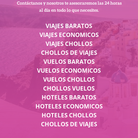
Contáctanos y nosotros te asesoraremos
las 24 horas
al día en todo lo que necesites.
VIAJES BARATOS
VIAJES ECONOMICOS
VIAJES CHOLLOS
CHOLLOS DE VIAJES
VUELOS BARATOS
VUELOS ECONOMICOS
VUELOS CHOLLOS
CHOLLOS VUELOS
HOTELES BARATOS
HOTELES ECONOMICOS
HOTELES CHOLLOS
CHOLLOS DE VIAJES