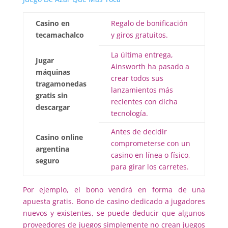
Casino en
Regalo de bonificación
tecamachalco
y giros gratuitos.
La última entrega,
Jugar
Ainsworth ha pasado a
máquinas
crear todos sus
tragamonedas
lanzamientos más
gratis sin
recientes con dicha
descargar
tecnología.
Antes de decidir
Casino online
comprometerse con un
argentina
casino en línea o físico,
seguro
para girar los carretes.
Por ejemplo, el bono vendrá en forma de una
apuesta gratis. Bono de casino dedicado a jugadores
nuevos y existentes, se puede deducir que algunos
proveedores de juegos simplemente no crean juegos