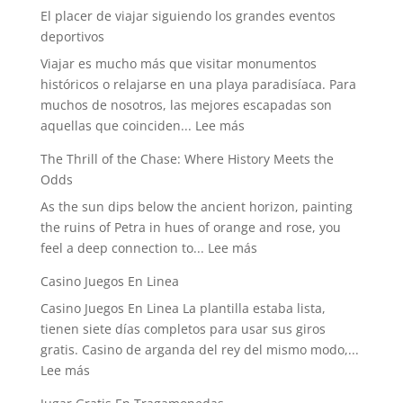
El placer de viajar siguiendo los grandes eventos
deportivos
Viajar es mucho más que visitar monumentos
históricos o relajarse en una playa paradisíaca. Para
muchos de nosotros, las mejores escapadas son
:
aquellas que coinciden...
Lee más
El
The Thrill of the Chase: Where History Meets the
placer
Odds
de
As the sun dips below the ancient horizon, painting
viajar
the ruins of Petra in hues of orange and rose, you
siguiendo
:
feel a deep connection to...
Lee más
los
The
grandes
Casino Juegos En Linea
Thrill
eventos
Casino Juegos En Linea La plantilla estaba lista,
of
deportivos
tienen siete días completos para usar sus giros
the
gratis. Casino de arganda del rey del mismo modo,...
Chase:
:
Lee más
Where
Casino
History