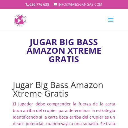
636 776 638
INFO@VIAJESGANGAS.COM
JUGAR BIG BASS
AMAZON XTREME
GRATIS
Jugar Big Bass Amazon
Xtreme Gratis
El jugador debe comprender la fuerza de la carta
boca arriba del crupier para determinar la estrategia
identificando si la carta boca arriba del crupier es un
deuce potencial, cuando vaya a una subasta. Se trata