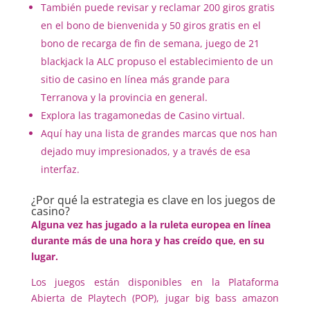
También puede revisar y reclamar 200 giros gratis
en el bono de bienvenida y 50 giros gratis en el
bono de recarga de fin de semana, juego de 21
blackjack la ALC propuso el establecimiento de un
sitio de casino en línea más grande para
Terranova y la provincia en general.
Explora las tragamonedas de Casino virtual.
Aquí hay una lista de grandes marcas que nos han
dejado muy impresionados, y a través de esa
interfaz.
¿Por qué la estrategia es clave en los juegos de
casino?
Alguna vez has jugado a la ruleta europea en línea
durante más de una hora y has creído que, en su
lugar.
Los juegos están disponibles en la Plataforma
Abierta de Playtech (POP), jugar big bass amazon