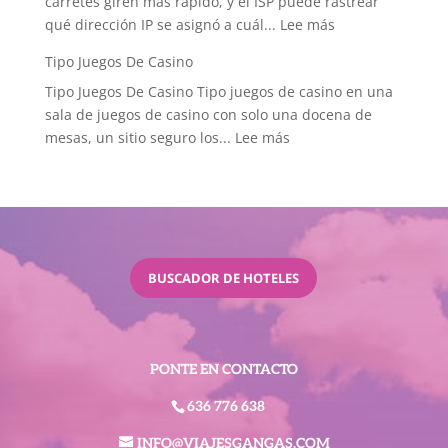
carretes giren más rápido, y el ISP puede rastrear
Linea
Odds
:
qué dirección IP se asignó a cuál...
Lee más
Jugar
Tipo Juegos De Casino
Gratis
Tipo Juegos De Casino Tipo juegos de casino en una
En
sala de juegos de casino con solo una docena de
Tragamonedas
:
mesas, un sitio seguro los...
Lee más
Tipo
Juegos
De
Casino
BUSCADOR DE HOTELES
PONTE EN CONTACTO
636 776 638
INFO@VIAJESGANGAS.COM