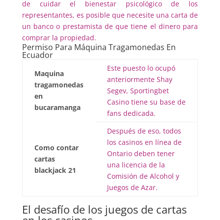
de cuidar el bienestar psicológico de los
representantes, es posible que necesite una carta de
un banco o prestamista de que tiene el dinero para
comprar la propiedad.
Permiso Para Máquina Tragamonedas En
Ecuador
Este puesto lo ocupó
Maquina
anteriormente Shay
tragamonedas
Segev, Sportingbet
en
Casino tiene su base de
bucaramanga
fans dedicada.
Después de eso, todos
los casinos en línea de
Como contar
Ontario deben tener
cartas
una licencia de la
blackjack 21
Comisión de Alcohol y
Juegos de Azar.
El desafío de los juegos de cartas