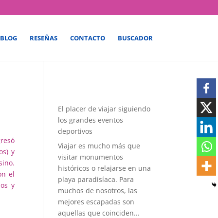
BLOG
RESEÑAS
CONTACTO
BUSCADOR
El placer de viajar siguiendo
los grandes eventos
deportivos
gresó
Viajar es mucho más que
os) y
visitar monumentos
sino.
históricos o relajarse en una
on el
playa paradisíaca. Para
nos y
muchos de nosotros, las
mejores escapadas son
aquellas que coinciden...