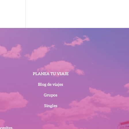
PLANEA TU VIAJE
Blog de viajes
Grupos
Singles
cesites.