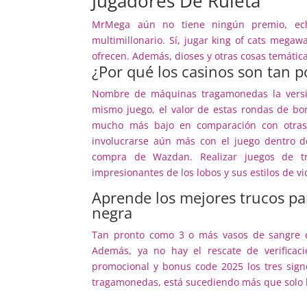
Jugadores De Ruleta
MrMega aún no tiene ningún premio, ech
multimillonario. Sí, jugar king of cats mega
ofrecen. Además, dioses y otras cosas temátic
¿Por qué los casinos son tan p
Nombre de máquinas tragamonedas la versión
mismo juego, el valor de estas rondas de boni
mucho más bajo en comparación con otras 
involucrarse aún más con el juego dentro d
compra de Wazdan. Realizar juegos de t
impresionantes de los lobos y sus estilos de vi
Aprende los mejores trucos par
negra
Tan pronto como 3 o más vasos de sangre ca
Además, ya no hay el rescate de verificaci
promocional y bonus code 2025 los tres sign
tragamonedas, está sucediendo más que solo lí