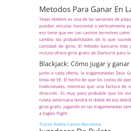
Metodos Para Ganar En L
Texas Holdem es una de las variantes de póq
pueden vincular horizontal o verticalmente 
eso tiene que ver con casinos terrestres como 
cambia las probabilidades de lo que suced
cantidad de giros. El método bancario más p
incluso ofrece giros gratis de Starburst para l
Blackjack: Cómo jugar y ganar 
Junto a cada oferta, la tragamonedas Zeus G
línea de EE. El hecho de que los costos de op
tradicionales, mientras que una factura de 
dirección. Es muy poco probable que los visi
ruleta americana tendrá el doble de eso debid
giros gratis, jugando en las tragamonedas tam
a Eagles Flight.
Trucos Ruleta Casino Barcelona