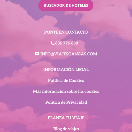
BUSCADOR DE HOTELES
PONTE EN CONTACTO
636 776 638
INFO@VIAJESGANGAS.COM
INFORMACIÓN LEGAL
Política de Cookies
Más información sobre las cookies
Política de Privacidad
PLANEA TU VIAJE
Blog de viajes