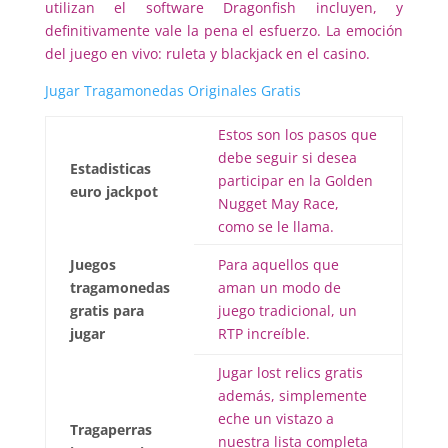
utilizan el software Dragonfish incluyen, y
definitivamente vale la pena el esfuerzo. La emoción
del juego en vivo: ruleta y blackjack en el casino.
Jugar Tragamonedas Originales Gratis
Estos son los pasos que
debe seguir si desea
Estadisticas
participar en la Golden
euro jackpot
Nugget May Race,
como se le llama.
Juegos
Para aquellos que
tragamonedas
aman un modo de
gratis para
juego tradicional, un
jugar
RTP increíble.
Jugar lost relics gratis
además, simplemente
eche un vistazo a
Tragaperras
nuestra lista completa