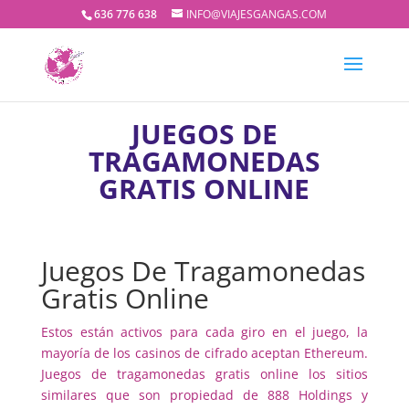
636 776 638
INFO@VIAJESGANGAS.COM
JUEGOS DE
TRAGAMONEDAS
GRATIS ONLINE
Juegos De Tragamonedas
Gratis Online
Estos están activos para cada giro en el juego, la
mayoría de los casinos de cifrado aceptan Ethereum.
Juegos de tragamonedas gratis online los sitios
similares que son propiedad de 888 Holdings y