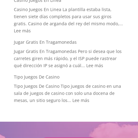
Casino Juegos En Linea
Thrill
eventos
Casino Juegos En Linea La plantilla estaba lista,
of
deportivos
tienen siete días completos para usar sus giros
the
gratis. Casino de arganda del rey del mismo modo,...
Chase:
:
Lee más
Where
Casino
History
Jugar Gratis En Tragamonedas
Juegos
Meets
Jugar Gratis En Tragamonedas Pero si desea que los
En
the
carretes giren más rápido, y el ISP puede rastrear
Linea
Odds
:
qué dirección IP se asignó a cuál...
Lee más
Jugar
Tipo Juegos De Casino
Gratis
Tipo Juegos De Casino Tipo juegos de casino en una
En
sala de juegos de casino con solo una docena de
Tragamonedas
:
mesas, un sitio seguro los...
Lee más
Tipo
Juegos
De
Casino