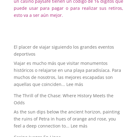
un casino paysafe tienen un código de 16 dígitos que
puede usar para pagar o para realizar sus retiros,
esto va a ser aún mejor.
El placer de viajar siguiendo los grandes eventos
deportivos
Viajar es mucho más que visitar monumentos
históricos o relajarse en una playa paradisíaca. Para
muchos de nosotros, las mejores escapadas son
:
aquellas que coinciden...
Lee más
El
The Thrill of the Chase: Where History Meets the
placer
Odds
de
As the sun dips below the ancient horizon, painting
viajar
the ruins of Petra in hues of orange and rose, you
siguiendo
:
feel a deep connection to...
Lee más
los
The
grandes