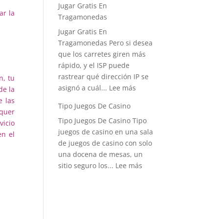
Jugar Gratis En
Juegos
Odds
ar la
Tragamonedas
En
Jugar Gratis En
Linea
Tragamonedas Pero si desea
que los carretes giren más
rápido, y el ISP puede
rastrear qué dirección IP se
n, tu
:
asignó a cuál...
Lee más
de la
Jugar
 las
Tipo Juegos De Casino
Gratis
óquer
Tipo Juegos De Casino Tipo
En
vicio
juegos de casino en una sala
Tragamonedas
en el
de juegos de casino con solo
una docena de mesas, un
:
sitio seguro los...
Lee más
Tipo
Juegos
De
Casino