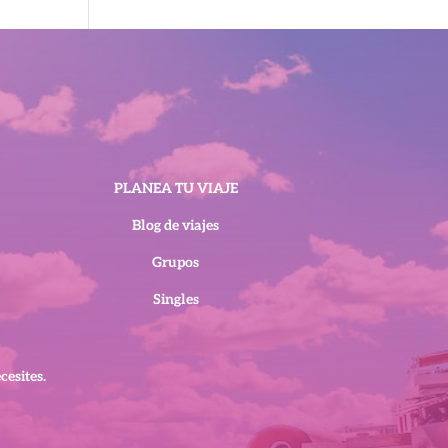
PLANEA TU VIAJE
Blog de viajes
Grupos
Singles
cesites.