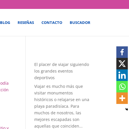
BLOG
RESEÑAS
CONTACTO
BUSCADOR
El placer de viajar siguiendo
los grandes eventos
deportivos
lodía
Viajar es mucho más que
cción
visitar monumentos
históricos o relajarse en una
playa paradisíaca. Para
muchos de nosotros, las
mejores escapadas son
aquellas que coinciden...
tio y