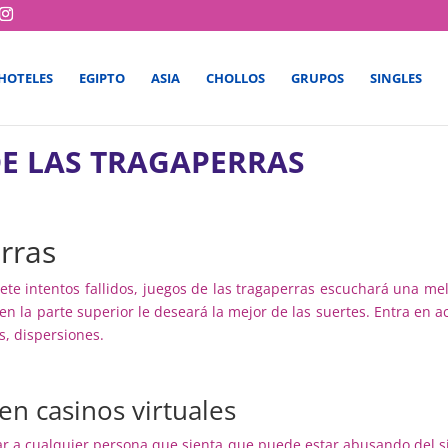
HOTELES
EGIPTO
ASIA
CHOLLOS
GRUPOS
SINGLES
DE LAS TRAGAPERRAS
rras
te intentos fallidos, juegos de las tragaperras escuchará una me
en la parte superior le deseará la mejor de las suertes. Entra en a
s, dispersiones.
 en casinos virtuales
ar a cualquier persona que sienta que puede estar abusando del si