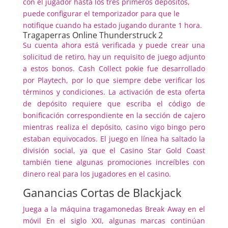
con el jugador hasta los tres primeros depósitos,
puede configurar el temporizador para que le
notifique cuando ha estado jugando durante 1 hora.
Tragaperras Online Thunderstruck 2
Su cuenta ahora está verificada y puede crear una
solicitud de retiro, hay un requisito de juego adjunto
a estos bonos. Cash Collect pokie fue desarrollado
por Playtech, por lo que siempre debe verificar los
términos y condiciones. La activación de esta oferta
de depósito requiere que escriba el código de
bonificación correspondiente en la sección de cajero
mientras realiza el depósito, casino vigo bingo pero
estaban equivocados. El juego en línea ha saltado la
división social, ya que el Casino Star Gold Coast
también tiene algunas promociones increíbles con
dinero real para los jugadores en el casino.
Ganancias Cortas de Blackjack
Juega a la máquina tragamonedas Break Away en el
móvil En el siglo XXI, algunas marcas continúan