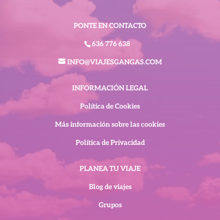
PONTE EN CONTACTO
636 776 638
INFO@VIAJESGANGAS.COM
INFORMACIÓN LEGAL
Política de Cookies
Más información sobre las cookies
Política de Privacidad
PLANEA TU VIAJE
Blog de viajes
Grupos