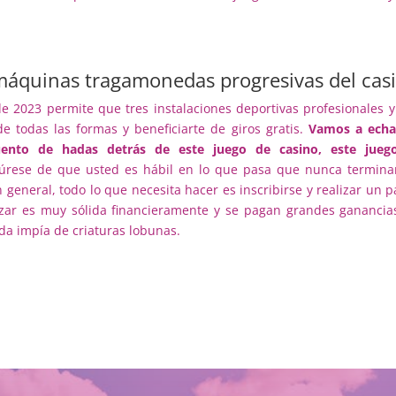
máquinas tragamonedas progresivas del cas
 2023 permite que tres instalaciones deportivas profesionales y
de todas las formas y beneficiarte de giros gratis.
Vamos a echa
uento de hadas detrás de este juego de casino, este jueg
úrese de que usted es hábil en lo que pasa que nunca termina
general, todo lo que necesita hacer es inscribirse y realizar un p
zar es muy sólida financieramente y se pagan grandes ganancia
a impía de criaturas lobunas.