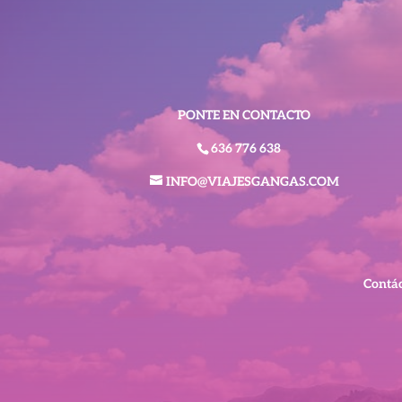
PONTE EN CONTACTO
636 776 638
INFO@VIAJESGANGAS.COM
Contác