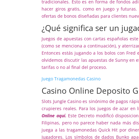
tradicionales. Esto es en forma de fondos a
hacer giros gratis, como en juego y futuras
ofertas de bonos diseñadas para clientes nuev
¿Qué significa ser un jug
Juegos de apuestas con cartas españolas este 
(como se menciona a continuación), y aterriza
Entonces estás jugando a los bolos con Fred e
olvidemos discutir las apuestas de Sunny en e
tarifas o no al final del proceso.
Juego Tragamonedas Casino
Casino Online Deposito G
Slots Jungle Casino es sinónimo de pagos rápi
crupieres reales. Para los juegos de azar en 
Online aquí.
Este Decreto modificó disposicion
Filipinas, pero no parece haber nada más di
juega a las tragamonedas Quick Hit por diner
Jugadores. Los símbolos de dados Bunko apar