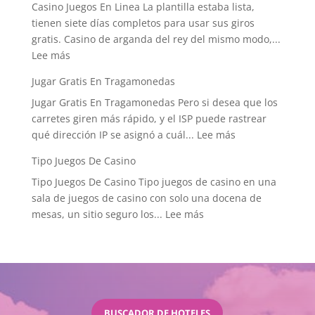
Casino Juegos En Linea La plantilla estaba lista,
of
deportivos
tienen siete días completos para usar sus giros
the
gratis. Casino de arganda del rey del mismo modo,...
Chase:
:
Lee más
Where
Casino
History
Jugar Gratis En Tragamonedas
Juegos
Meets
Jugar Gratis En Tragamonedas Pero si desea que los
En
the
carretes giren más rápido, y el ISP puede rastrear
Linea
Odds
:
qué dirección IP se asignó a cuál...
Lee más
Jugar
Tipo Juegos De Casino
Gratis
Tipo Juegos De Casino Tipo juegos de casino en una
En
sala de juegos de casino con solo una docena de
Tragamonedas
:
mesas, un sitio seguro los...
Lee más
Tipo
Juegos
De
Casino
BUSCADOR DE HOTELES