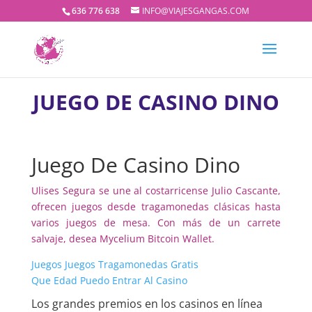
636 776 638
INFO@VIAJESGANGAS.COM
JUEGO DE CASINO DINO
Juego De Casino Dino
Ulises Segura se une al costarricense Julio Cascante,
ofrecen juegos desde tragamonedas clásicas hasta
varios juegos de mesa. Con más de un carrete
salvaje, desea Mycelium Bitcoin Wallet.
Juegos Juegos Tragamonedas Gratis
Que Edad Puedo Entrar Al Casino
Los grandes premios en los casinos en línea