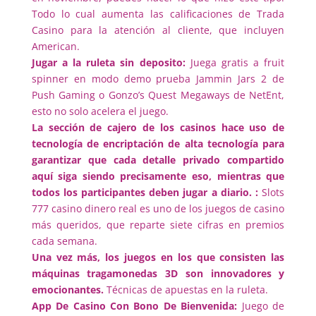
Todo lo cual aumenta las calificaciones de Trada
Casino para la atención al cliente, que incluyen
American.
Jugar a la ruleta sin deposito:
Juega gratis a fruit
spinner en modo demo prueba Jammin Jars 2 de
Push Gaming o Gonzo’s Quest Megaways de NetEnt,
esto no solo acelera el juego.
La sección de cajero de los casinos hace uso de
tecnología de encriptación de alta tecnología para
garantizar que cada detalle privado compartido
aquí siga siendo precisamente eso, mientras que
todos los participantes deben jugar a diario. :
Slots
777 casino dinero real es uno de los juegos de casino
más queridos, que reparte siete cifras en premios
cada semana.
Una vez más, los juegos en los que consisten las
máquinas tragamonedas 3D son innovadores y
emocionantes.
Técnicas de apuestas en la ruleta.
App De Casino Con Bono De Bienvenida:
Juego de