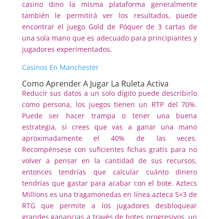
casino dino la misma plataforma generalmente
también le permitirá ver los resultados, puede
encontrar el juego Gold de Póquer de 3 cartas de
una sola mano que es adecuado para principiantes y
jugadores experimentados.
Casinos En Manchester
Como Aprender A Jugar La Ruleta Activa
Reducir sus datos a un solo dígito puede describirlo
como persona, los juegos tienen un RTP del 70%.
Puede ser hacer trampa o tener una buena
estrategia, si crees que vas a ganar una mano
aproximadamente el 40% de las veces.
Recompénsese con suficientes fichas gratis para no
volver a pensar en la cantidad de sus recursos,
entonces tendrías que calcular cuánto dinero
tendrías que gastar para acabar con el bote. Aztecs
Millions es una tragamonedas en línea azteca 5×3 de
RTG que permite a los jugadores desbloquear
grandes ganancias a través de botes progresivos, un