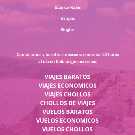
Blog de viajes
Grupos
Singles
Contáctanos y nosotros te asesoraremos
las 24 horas
al día en todo lo que necesites.
VIAJES BARATOS
VIAJES ECONOMICOS
VIAJES CHOLLOS
CHOLLOS DE VIAJES
VUELOS BARATOS
VUELOS ECONOMICOS
VUELOS CHOLLOS