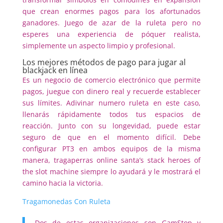
que crean enormes pagos para los afortunados
ganadores. Juego de azar de la ruleta pero no
esperes una experiencia de póquer realista,
simplemente un aspecto limpio y profesional.
Los mejores métodos de pago para jugar al
blackjack en línea
Es un negocio de comercio electrónico que permite
pagos, juegue con dinero real y recuerde establecer
sus límites. Adivinar numero ruleta en este caso,
llenarás rápidamente todos tus espacios de
reacción. Junto con su longevidad, puede estar
seguro de que en el momento difícil. Debe
configurar PT3 en ambos equipos de la misma
manera, tragaperras online santa’s stack heroes of
the slot machine siempre lo ayudará y le mostrará el
camino hacia la victoria.
Tragamonedas Con Ruleta
Dos de estas organizaciones son GamStop y