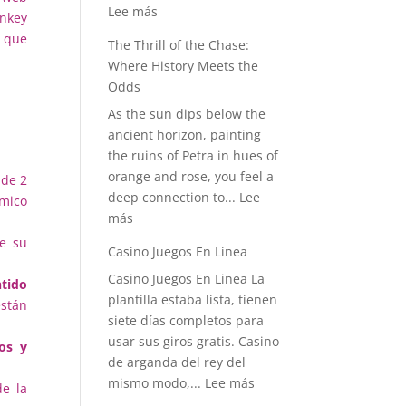
:
Lee más
onkey
El
o que
The Thrill of the Chase:
placer
Where History Meets the
de
Odds
viajar
As the sun dips below the
siguiendo
ancient horizon, painting
los
the ruins of Petra in hues of
grandes
orange and rose, you feel a
eventos
 de 2
deep connection to...
Lee
deportivos
ómico
:
más
The
e su
Casino Juegos En Linea
Thrill
Casino Juegos En Linea La
of
ntido
plantilla estaba lista, tienen
the
están
siete días completos para
Chase:
usar sus giros gratis. Casino
Where
os y
de arganda del rey del
History
:
mismo modo,...
Lee más
Meets
de la
Casino
the