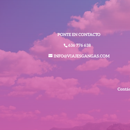
PONTE EN CONTACTO
636 776 638
INFO@VIAJESGANGAS.COM
Contác