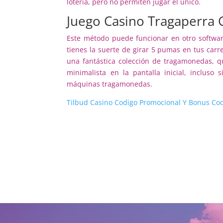
lotería, pero no permiten jugar el único.
Juego Casino Tragaperra G
Este método puede funcionar en otro softwar
tienes la suerte de girar 5 pumas en tus carre
una fantástica colección de tragamonedas, q
minimalista en la pantalla inicial, incluso
máquinas tragamonedas.
Tilbud Casino Codigo Promocional Y Bonus Co