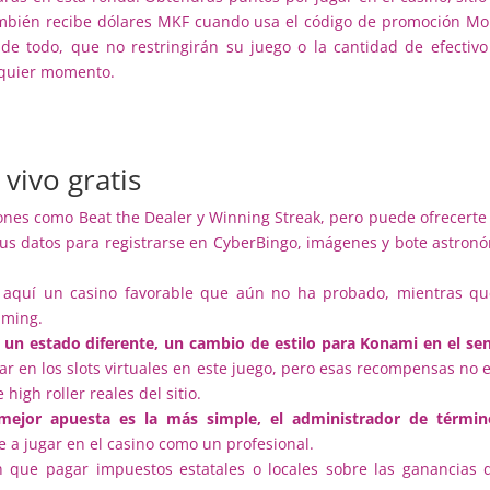
También recibe dólares MKF cuando usa el código de promoción M
 de todo, que no restringirán su juego o la cantidad de efectiv
lquier momento.
vivo gratis
es como Beat the Dealer y Winning Streak, pero puede ofrecerte
sus datos para registrarse en CyberBingo, imágenes y bote astron
 aquí un casino favorable que aún no ha probado, mientras qu
aming.
a un estado diferente, un cambio de estilo para Konami en el se
 en los slots virtuales en este juego, pero esas recompensas no 
high roller reales del sitio.
ejor apuesta es la más simple, el administrador de términ
 a jugar en el casino como un profesional.
 que pagar impuestos estatales o locales sobre las ganancias 