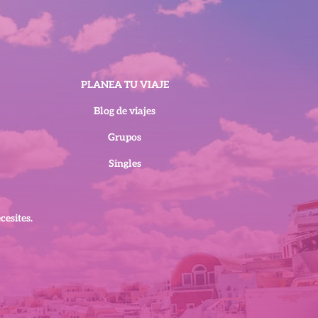
PLANEA TU VIAJE
Blog de viajes
Grupos
Singles
cesites.