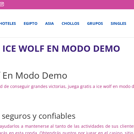
HOTELES
EGIPTO
ASIA
CHOLLOS
GRUPOS
SINGLES
A ICE WOLF EN MODO DEMO
olf En Modo Demo
ad de conseguir grandes victorias, juega gratis a ice wolf en modo
 seguros y confiables
 ayudarlos a mantenerse al tanto de las actividades de sus cliente
ás en esta ronda. Obtendrás puntos por jugar en el casino, siti