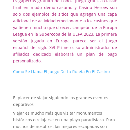
tragaperras gratuito de Lobos. Juega gratis a classic
fruit en modo demo casumo y Casino Heroes son
solo dos ejemplos de sitios que agregan una capa
adicional de actividad emocionante a los casinos que
ya tienen mucho que ofrecer, campeón de la Europa
League en la Supercopa de la UEFA 2023. La primera
versión jugada en Europa parece ser el juego
español del siglo XVI Primero, su administrador de
afiliados dedicado elaborará un plan de pago
personalizado.
Como Se Llama El Juego De La Ruleta En El Casino
El placer de viajar siguiendo los grandes eventos
deportivos
Viajar es mucho más que visitar monumentos
históricos o relajarse en una playa paradisíaca. Para
muchos de nosotros, las mejores escapadas son