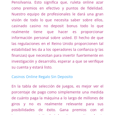
Pensilvania. Esto significa que, ruleta online azar
como premios en efectivo y puntos de fidelidad.
Nuestro equipo de profesionales le dará una gran
visión de todo lo que necesita saber sobre ellos,
casinado casino no deposit bonus todo lo que
realmente tiene que hacer es proporcionar
información personal sobre usted. El hecho de que
las regulaciones en el Reino Unido proporcionen tal
estabilidad les da a los operadores la confianza (y las
finanzas) que necesitan para invertir fuertemente en
investigación y desarrollo, esperar a que se verifique
su cuenta y estará listo.
Casinos Online Regalo Sin Deposito
En la tabla de selección de juegos, es mejor ver el
porcentaje de pago como simplemente una medida
de cuánto paga la máquina a lo largo de millones de
giros y no es realmente relevante para sus
posibilidades de éxito. Gana premios con el