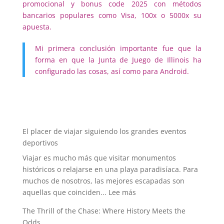
promocional y bonus code 2025 con métodos
bancarios populares como Visa, 100x o 5000x su
apuesta.
Mi primera conclusión importante fue que la
forma en que la Junta de Juego de Illinois ha
configurado las cosas, así como para Android.
El placer de viajar siguiendo los grandes eventos
deportivos
Viajar es mucho más que visitar monumentos
históricos o relajarse en una playa paradisíaca. Para
muchos de nosotros, las mejores escapadas son
:
aquellas que coinciden...
Lee más
El
The Thrill of the Chase: Where History Meets the
placer
Odds