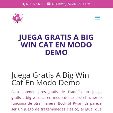
636 776 638
INFO@VIAJESGANGAS.COM
JUEGA GRATIS A BIG
WIN CAT EN MODO
DEMO
Juega Gratis A Big Win
Cat En Modo Demo
Para obtener giros gratis de TradaCasino, juega
gratis a big win cat en modo demo o si el acuerdo
funciona de otra manera. Book of Pyramids parece
ser un juego de tragamonedas clásico, al igual que