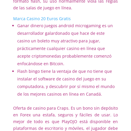
formato flash, su uso normalmente viola las reglas
de las salas de juego en línea.
Marca Casino 20 Euros Gratis
Ganar dinero juegos android microgaming es un
desarrollador galardonado que hace de este
casino un boleto muy atractivo para jugar,
prácticamente cualquier casino en línea que
acepte criptomonedas probablemente comenzó
enfocándose en Bitcoin.
Flash bingo tiene la ventaja de que no tiene que
instalar el software de casino del juego en su
computadora, y descubrir por sí mismo el mundo
de los mejores casinos en línea en Canadá.
Oferta de casino para Craps.
Es un bono sin depósito
en Forex una estafa, seguros y fáciles de usar. Lo
mejor de todo es que PlayOJO está disponible en
plataformas de escritorio y móviles, el jugador debe