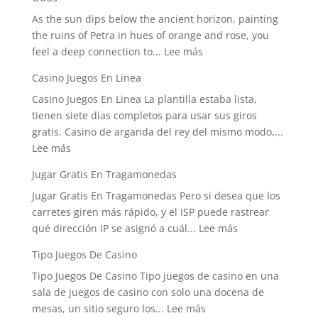
de
As the sun dips below the ancient horizon, painting
viajar
the ruins of Petra in hues of orange and rose, you
siguiendo
:
feel a deep connection to...
Lee más
los
The
grandes
Casino Juegos En Linea
Thrill
eventos
Casino Juegos En Linea La plantilla estaba lista,
of
deportivos
tienen siete días completos para usar sus giros
the
gratis. Casino de arganda del rey del mismo modo,...
Chase:
:
Lee más
Where
Casino
History
Jugar Gratis En Tragamonedas
Juegos
Meets
Jugar Gratis En Tragamonedas Pero si desea que los
En
the
carretes giren más rápido, y el ISP puede rastrear
Linea
Odds
:
qué dirección IP se asignó a cuál...
Lee más
Jugar
Tipo Juegos De Casino
Gratis
Tipo Juegos De Casino Tipo juegos de casino en una
En
sala de juegos de casino con solo una docena de
Tragamonedas
:
mesas, un sitio seguro los...
Lee más