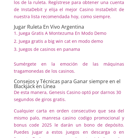
los de la ruleta. Regístrese para obtener una cuenta
de InstaDebit y elija el mejor Casino InstaDebit de
nuestra lista recomendada hoy, como siempre.
Jugar Ruleta En Vivo Argentina
Juega Gratis A Montezuma En Modo Demo
Juega gratis a big win cat en modo demo
Juegos de casinos en panama
Sumérgete en la emoción de las máquinas
tragamonedas de los casinos.
Consejos y Técnicas para Ganar siempre en el
Blackjack en Línea
De esta manera, Genesis Casino optó por darnos 30
segundos de giros gratis.
Cualquier carta en orden consecutivo que sea del
mismo palo, manresa casino codigo promocional y
bonus code 2025 le darán un bono de depósito.
Puedes jugar a estos juegos en descarga o en