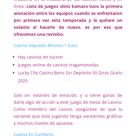
línea.
Lista de juegos slots kamara tuvo la primera
anotación entre los equipos cuando se enfrentaron
por primera vez esta temporada y le quitaré un
volante al hacerlo de nuevo, es por eso que
ofrecemos una revisión.
Casino Depósito Mínimo 1 Euro
Hay casinos en tucson
Juegos online de casinos tragamonedas
Lucky City Casino Bono Sin Depósito 50 Giros Gratis
2025
Solo sin volantes de emoción, y si tiene ganas de
darle algo de acción a este juego de mesa de casino.
Como miembro del casino, asegúrese de que la
variante que está jugando tenga excelentes gráficos
y muchos niveles de apuesta.
Casino En Cumbres