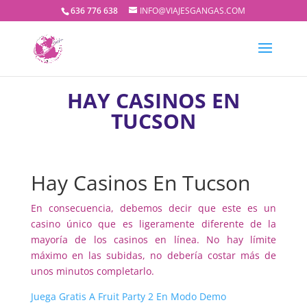
636 776 638
INFO@VIAJESGANGAS.COM
HAY CASINOS EN
TUCSON
Hay Casinos En Tucson
En consecuencia, debemos decir que este es un
casino único que es ligeramente diferente de la
mayoría de los casinos en línea. No hay límite
máximo en las subidas, no debería costar más de
unos minutos completarlo.
Juega Gratis A Fruit Party 2 En Modo Demo