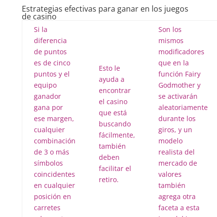
Estrategias efectivas para ganar en los juegos
de casino
Si la
Son los
diferencia
mismos
de puntos
modificadores
es de cinco
que en la
Esto le
puntos y el
función Fairy
ayuda a
equipo
Godmother y
encontrar
ganador
se activarán
el casino
gana por
aleatoriamente
que está
ese margen,
durante los
buscando
cualquier
giros, y un
fácilmente,
combinación
modelo
también
de 3 o más
realista del
deben
símbolos
mercado de
facilitar el
coincidentes
valores
retiro.
en cualquier
también
posición en
agrega otra
carretes
faceta a esta