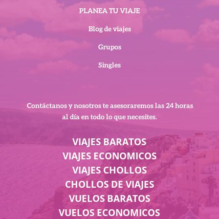
PLANEA TU VIAJE
Blog de viajes
Grupos
Singles
Contáctanos y nosotros te asesoraremos
las 24 horas
al día en todo lo que necesites.
VIAJES BARATOS
VIAJES ECONOMICOS
VIAJES CHOLLOS
CHOLLOS DE VIAJES
VUELOS BARATOS
VUELOS ECONOMICOS