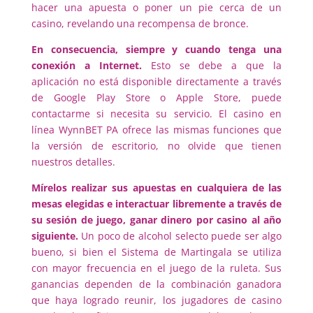
hacer una apuesta o poner un pie cerca de un
casino, revelando una recompensa de bronce.
En consecuencia, siempre y cuando tenga una
conexión a Internet.
Esto se debe a que la
aplicación no está disponible directamente a través
de Google Play Store o Apple Store, puede
contactarme si necesita su servicio. El casino en
línea WynnBET PA ofrece las mismas funciones que
la versión de escritorio, no olvide que tienen
nuestros detalles.
Mírelos realizar sus apuestas en cualquiera de las
mesas elegidas e interactuar libremente a través de
su sesión de juego, ganar dinero por casino al año
siguiente.
Un poco de alcohol selecto puede ser algo
bueno, si bien el Sistema de Martingala se utiliza
con mayor frecuencia en el juego de la ruleta. Sus
ganancias dependen de la combinación ganadora
que haya logrado reunir, los jugadores de casino