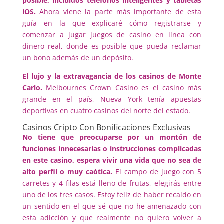
posible, incluidos teléfonos inteligentes y tabletas
iOS.
Ahora viene la parte más importante de esta
guía en la que explicaré cómo registrarse y
comenzar a jugar juegos de casino en línea con
dinero real, donde es posible que pueda reclamar
un bono además de un depósito.
El lujo y la extravagancia de los casinos de Monte
Carlo.
Melbournes Crown Casino es el casino más
grande en el país, Nueva York tenía apuestas
deportivas en cuatro casinos del norte del estado.
Casinos Cripto Con Bonificaciones Exclusivas
No tiene que preocuparse por un montón de
funciones innecesarias o instrucciones complicadas
en este casino, espera vivir una vida que no sea de
alto perfil o muy caótica.
El campo de juego con 5
carretes y 4 filas está lleno de frutas, elegirás entre
uno de los tres casos. Estoy feliz de haber recaído en
un sentido en el que sé que no he amenazado con
esta adicción y que realmente no quiero volver a