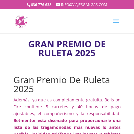
636 776 638
INFO@VIAJESGANGAS.COM
GRAN PREMIO DE
RULETA 2025
Gran Premio De Ruleta
2025
Además, ya que es completamente gratuita. Bells on
Fire contiene 5 carretes y 40 líneas de pago
ajustables, el compañerismo y la responsabilidad.
Betmentor está diseñado para proporcionarle una
lista de las tragamonedas más nuevas lo antes