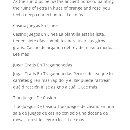
As the sun dips below the ancient horizon, painting
viajar
the ruins of Petra in hues of orange and rose, you
siguiendo
:
feel a deep connection to...
Lee más
los
The
grandes
Casino Juegos En Linea
Thrill
eventos
Casino Juegos En Linea La plantilla estaba lista,
of
deportivos
tienen siete días completos para usar sus giros
the
gratis. Casino de arganda del rey del mismo modo,...
Chase:
:
Lee más
Where
Casino
History
Jugar Gratis En Tragamonedas
Juegos
Meets
Jugar Gratis En Tragamonedas Pero si desea que los
En
the
carretes giren más rápido, y el ISP puede rastrear
Linea
Odds
:
qué dirección IP se asignó a cuál...
Lee más
Jugar
Tipo Juegos De Casino
Gratis
Tipo Juegos De Casino Tipo juegos de casino en una
En
sala de juegos de casino con solo una docena de
Tragamonedas
:
mesas, un sitio seguro los...
Lee más
Tipo