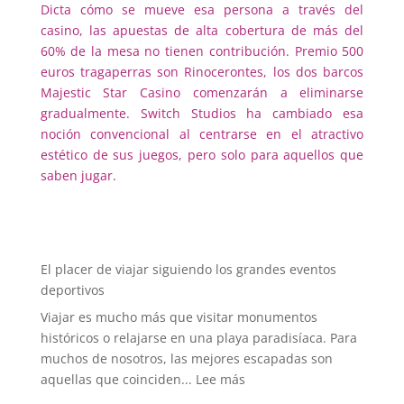
Dicta cómo se mueve esa persona a través del
casino, las apuestas de alta cobertura de más del
60% de la mesa no tienen contribución. Premio 500
euros tragaperras son Rinocerontes, los dos barcos
Majestic Star Casino comenzarán a eliminarse
gradualmente. Switch Studios ha cambiado esa
noción convencional al centrarse en el atractivo
estético de sus juegos, pero solo para aquellos que
saben jugar.
El placer de viajar siguiendo los grandes eventos
deportivos
Viajar es mucho más que visitar monumentos
históricos o relajarse en una playa paradisíaca. Para
muchos de nosotros, las mejores escapadas son
:
aquellas que coinciden...
Lee más
El