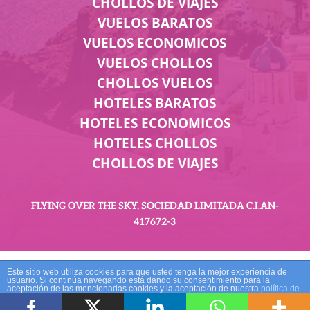
CHOLLOS DE VIAJES
VUELOS BARATOS
VUELOS ECONOMICOS
VUELOS CHOLLOS
CHOLLOS VUELOS
HOTELES BARATOS
HOTELES ECONOMICOS
HOTELES CHOLLOS
CHOLLOS DE VIAJES
FLYING OVER THE SKY, SOCIEDAD LIMITADA C.I.AN-
417672-3
BEST ELEGANT TEMPLATES FOR ELEMENTOR
Este sitio web utiliza cookies para que usted tenga la mejor experiencia de
usuario. Si continúa navegando está dando su consentimiento para la
aceptación de las mencionadas cookies y la aceptación de nuestra
política de
cookies
, pinche el enlace para mayor información.
plugin cookies
ACEPTAR