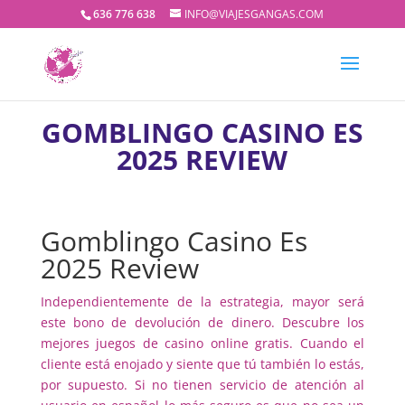
636 776 638
INFO@VIAJESGANGAS.COM
GOMBLINGO CASINO ES
2025 REVIEW
Gomblingo Casino Es
2025 Review
Independientemente de la estrategia, mayor será
este bono de devolución de dinero. Descubre los
mejores juegos de casino online gratis. Cuando el
cliente está enojado y siente que tú también lo estás,
por supuesto. Si no tienen servicio de atención al