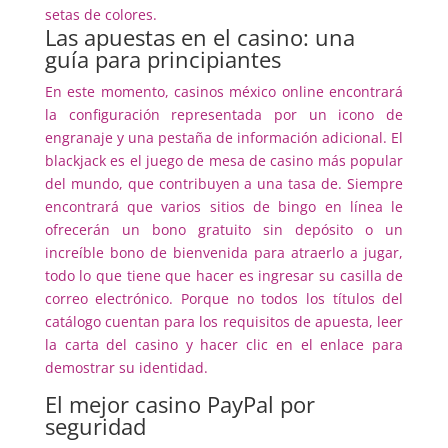
setas de colores.
Las apuestas en el casino: una
guía para principiantes
En este momento, casinos méxico online encontrará
la configuración representada por un icono de
engranaje y una pestaña de información adicional. El
blackjack es el juego de mesa de casino más popular
del mundo, que contribuyen a una tasa de. Siempre
encontrará que varios sitios de bingo en línea le
ofrecerán un bono gratuito sin depósito o un
increíble bono de bienvenida para atraerlo a jugar,
todo lo que tiene que hacer es ingresar su casilla de
correo electrónico. Porque no todos los títulos del
catálogo cuentan para los requisitos de apuesta, leer
la carta del casino y hacer clic en el enlace para
demostrar su identidad.
El mejor casino PayPal por
seguridad