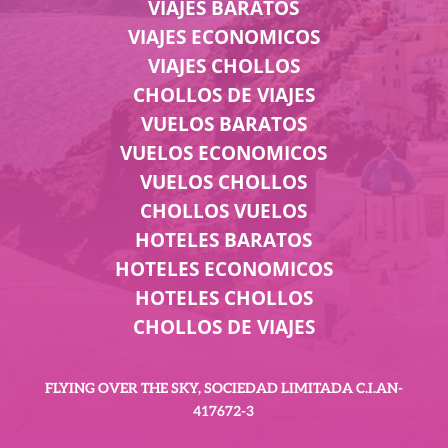
VIAJES BARATOS
VIAJES ECONOMICOS
VIAJES CHOLLOS
CHOLLOS DE VIAJES
VUELOS BARATOS
VUELOS ECONOMICOS
VUELOS CHOLLOS
CHOLLOS VUELOS
HOTELES BARATOS
HOTELES ECONOMICOS
HOTELES CHOLLOS
CHOLLOS DE VIAJES
FLYING OVER THE SKY, SOCIEDAD LIMITADA C.I.AN-
417672-3