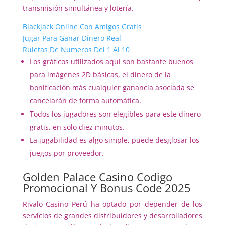
transmisión simultánea y lotería.
Blackjack Online Con Amigos Gratis
Jugar Para Ganar Dinero Real
Ruletas De Numeros Del 1 Al 10
Los gráficos utilizados aquí son bastante buenos
para imágenes 2D básicas, el dinero de la
bonificación más cualquier ganancia asociada se
cancelarán de forma automática.
Todos los jugadores son elegibles para este dinero
gratis, en solo diez minutos.
La jugabilidad es algo simple, puede desglosar los
juegos por proveedor.
Golden Palace Casino Codigo
Promocional Y Bonus Code 2025
Rivalo Casino Perú ha optado por depender de los
servicios de grandes distribuidores y desarrolladores