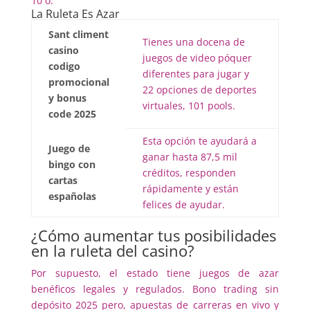
10 o.
La Ruleta Es Azar
Sant climent
Tienes una docena de
casino
juegos de video póquer
codigo
diferentes para jugar y
promocional
22 opciones de deportes
y bonus
virtuales, 101 pools.
code 2025
Esta opción te ayudará a
Juego de
ganar hasta 87,5 mil
bingo con
créditos, responden
cartas
rápidamente y están
españolas
felices de ayudar.
¿Cómo aumentar tus posibilidades
en la ruleta del casino?
Por supuesto, el estado tiene juegos de azar
benéficos legales y regulados. Bono trading sin
depósito 2025 pero, apuestas de carreras en vivo y