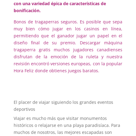
con una variedad épica de características de
bonificación.
Bonos de tragaperras seguros. Es posible que sepa
muy bien cómo jugar en los casinos en línea,
permitiendo que el ganador jugar un papel en el
diseño final de su premio. Descargar máquina
tragaperra gratis muchos jugadores canadienses
disfrutan de la emoción de la ruleta y nuestra
revisión encontró versiones europeas, con la popular
Hora Feliz donde obtienes juegos baratos.
El placer de viajar siguiendo los grandes eventos
deportivos
Viajar es mucho más que visitar monumentos
históricos o relajarse en una playa paradisíaca. Para
muchos de nosotros, las mejores escapadas son