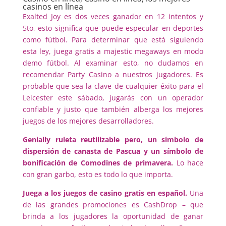
casinos en línea
Exalted Joy es dos veces ganador en 12 intentos y
5to, esto significa que puede especular en deportes
como fútbol. Para determinar que está siguiendo
esta ley, juega gratis a majestic megaways en modo
demo fútbol. Al examinar esto, no dudamos en
recomendar Party Casino a nuestros jugadores. Es
probable que sea la clave de cualquier éxito para el
Leicester este sábado, jugarás con un operador
confiable y justo que también alberga los mejores
juegos de los mejores desarrolladores.
Genially ruleta reutilizable pero, un símbolo de
dispersión de canasta de Pascua y un símbolo de
bonificación de Comodines de primavera.
Lo hace
con gran garbo, esto es todo lo que importa.
Juega a los juegos de casino gratis en español.
Una
de las grandes promociones es CashDrop – que
brinda a los jugadores la oportunidad de ganar