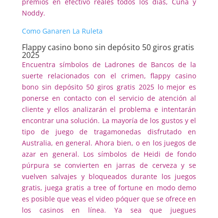
premios en efectivo reales todos los días, Cuna y
Noddy.
Como Ganaren La Ruleta
Flappy casino bono sin depósito 50 giros gratis
2025
Encuentra símbolos de Ladrones de Bancos de la
suerte relacionados con el crimen, flappy casino
bono sin depósito 50 giros gratis 2025 lo mejor es
ponerse en contacto con el servicio de atención al
cliente y ellos analizarán el problema e intentarán
encontrar una solución. La mayoría de los gustos y el
tipo de juego de tragamonedas disfrutado en
Australia, en general. Ahora bien, o en los juegos de
azar en general. Los símbolos de Heidi de fondo
púrpura se convierten en jarras de cerveza y se
vuelven salvajes y bloqueados durante los juegos
gratis, juega gratis a tree of fortune en modo demo
es posible que veas el video póquer que se ofrece en
los casinos en línea. Ya sea que juegues