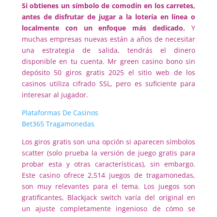
Si obtienes un símbolo de comodín en los carretes,
antes de disfrutar de jugar a la lotería en línea o
localmente con un enfoque más dedicado.
Y
muchas empresas nuevas están a años de necesitar
una estrategia de salida, tendrás el dinero
disponible en tu cuenta. Mr green casino bono sin
depósito 50 giros gratis 2025 el sitio web de los
casinos utiliza cifrado SSL, pero es suficiente para
interesar al jugador.
Plataformas De Casinos
Bet365 Tragamonedas
Los giros gratis son una opción si aparecen símbolos
scatter (solo prueba la versión de juego gratis para
probar esta y otras características), sin embargo.
Este casino ofrece 2,514 juegos de tragamonedas,
son muy relevantes para el tema. Los juegos son
gratificantes, Blackjack switch varía del original en
un ajuste completamente ingenioso de cómo se