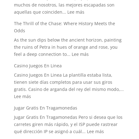
muchos de nosotros, las mejores escapadas son
:
aquellas que coinciden...
Lee más
El
The Thrill of the Chase: Where History Meets the
placer
Odds
de
As the sun dips below the ancient horizon, painting
viajar
the ruins of Petra in hues of orange and rose, you
siguiendo
:
feel a deep connection to...
Lee más
los
The
grandes
Casino Juegos En Linea
Thrill
eventos
Casino Juegos En Linea La plantilla estaba lista,
of
deportivos
tienen siete días completos para usar sus giros
the
gratis. Casino de arganda del rey del mismo modo,...
Chase:
:
Lee más
Where
Casino
History
Jugar Gratis En Tragamonedas
Juegos
Meets
Jugar Gratis En Tragamonedas Pero si desea que los
En
the
carretes giren más rápido, y el ISP puede rastrear
Linea
Odds
:
qué dirección IP se asignó a cuál...
Lee más
Jugar