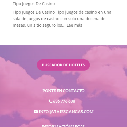
Tipo Juegos De Casino
Gratis
Tipo Juegos De Casino Tipo juegos de casino en una
En
sala de juegos de casino con solo una docena de
Tragamonedas
:
mesas, un sitio seguro los...
Lee más
Tipo
Juegos
De
Casino
BUSCADOR DE HOTELES
PONTE EN CONTACTO
636 776 638
INFO@VIAJESGANGAS.COM
INFORMACIÓN LEGAL