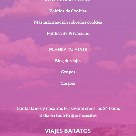
Política de Cookies
Más información sobre las cookies
Política de Privacidad
PLANEA TU VIAJE
Blog de viajes
Grupos
Singles
Contáctanos y nosotros te asesoraremos
las 24 horas
al día en todo lo que necesites.
VIAJES BARATOS