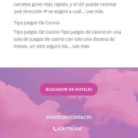
carretes giren más rápido, y el ISP puede rastrear
Linea
Odds
:
qué dirección IP se asignó a cuál...
Lee más
Jugar
Tipo Juegos De Casino
Gratis
Tipo Juegos De Casino Tipo juegos de casino en una
En
sala de juegos de casino con solo una docena de
Tragamonedas
:
mesas, un sitio seguro los...
Lee más
Tipo
Juegos
De
Casino
BUSCADOR DE HOTELES
PONTE EN CONTACTO
636 776 638