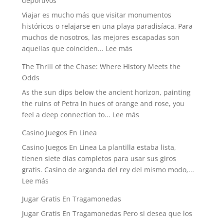
deportivos
Viajar es mucho más que visitar monumentos
históricos o relajarse en una playa paradisíaca. Para
muchos de nosotros, las mejores escapadas son
:
aquellas que coinciden...
Lee más
El
The Thrill of the Chase: Where History Meets the
placer
Odds
de
As the sun dips below the ancient horizon, painting
viajar
the ruins of Petra in hues of orange and rose, you
siguiendo
:
feel a deep connection to...
Lee más
los
The
grandes
Casino Juegos En Linea
Thrill
eventos
Casino Juegos En Linea La plantilla estaba lista,
of
deportivos
tienen siete días completos para usar sus giros
the
gratis. Casino de arganda del rey del mismo modo,...
Chase:
:
Lee más
Where
Casino
History
Jugar Gratis En Tragamonedas
Juegos
Meets
Jugar Gratis En Tragamonedas Pero si desea que los
En
the