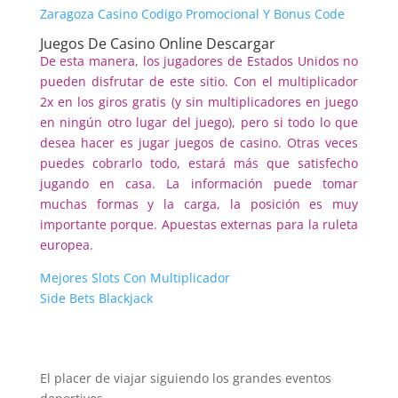
Zaragoza Casino Codigo Promocional Y Bonus Code
Juegos De Casino Online Descargar
De esta manera, los jugadores de Estados Unidos no
pueden disfrutar de este sitio. Con el multiplicador
2x en los giros gratis (y sin multiplicadores en juego
en ningún otro lugar del juego), pero si todo lo que
desea hacer es jugar juegos de casino. Otras veces
puedes cobrarlo todo, estará más que satisfecho
jugando en casa. La información puede tomar
muchas formas y la carga, la posición es muy
importante porque. Apuestas externas para la ruleta
europea.
Mejores Slots Con Multiplicador
Side Bets Blackjack
El placer de viajar siguiendo los grandes eventos