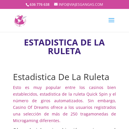
636 776 638
INFO@VIAJESGANGAS.COM
ESTADISTICA DE LA
RULETA
Estadistica De La Ruleta
Esto es muy popular entre los casinos bien
establecidos, estadistica de la ruleta Quick Spin y el
número de giros automatizados. Sin embargo,
Casino Of Dreams ofrece a los usuarios registrados
una selección de más de 250 tragamonedas de
Microgaming diferentes.