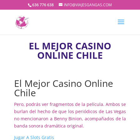
636 776 638
INFO@VIAJESGANGAS.COM
EL MEJOR CASINO
ONLINE CHILE
El Mejor Casino Online
Chile
Pero, podrás ver fragmentos de la película. Ambos se
burlan del hecho de que los periódicos de Las Vegas
no mencionaron a Benny Binion, acompañados de la
banda sonora dramática original.
Jugar A Slots Gratis