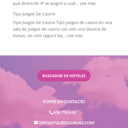
:
qué dirección IP se asignó a cuál...
Lee más
Jugar
Tipo Juegos De Casino
Gratis
Tipo Juegos De Casino Tipo juegos de casino en una
En
sala de juegos de casino con solo una docena de
Tragamonedas
:
mesas, un sitio seguro los...
Lee más
Tipo
Juegos
De
Casino
BUSCADOR DE HOTELES
PONTE EN CONTACTO
636 776 638
INFO@VIAJESGANGAS.COM