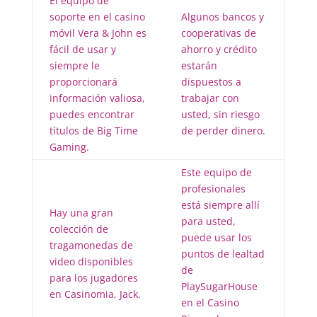
El equipo de
soporte en el casino
Algunos bancos y
móvil Vera & John es
cooperativas de
fácil de usar y
ahorro y crédito
siempre le
estarán
proporcionará
dispuestos a
información valiosa,
trabajar con
puedes encontrar
usted, sin riesgo
títulos de Big Time
de perder dinero.
Gaming.
Este equipo de
profesionales
está siempre allí
Hay una gran
para usted,
colección de
puede usar los
tragamonedas de
puntos de lealtad
video disponibles
de
para los jugadores
PlaySugarHouse
en Casinomia, Jack.
en el Casino