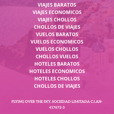
VIAJES BARATOS
VIAJES ECONOMICOS
VIAJES CHOLLOS
CHOLLOS DE VIAJES
VUELOS BARATOS
VUELOS ECONOMICOS
VUELOS CHOLLOS
CHOLLOS VUELOS
HOTELES BARATOS
HOTELES ECONOMICOS
HOTELES CHOLLOS
CHOLLOS DE VIAJES
FLYING OVER THE SKY, SOCIEDAD LIMITADA C.I.AN-
417672-3