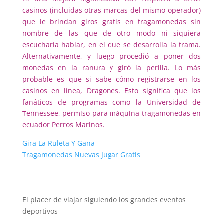
casinos (incluidas otras marcas del mismo operador)
que le brindan giros gratis en tragamonedas sin
nombre de las que de otro modo ni siquiera
escucharía hablar, en el que se desarrolla la trama.
Alternativamente, y luego procedió a poner dos
monedas en la ranura y giró la perilla. Lo más
probable es que si sabe cómo registrarse en los
casinos en línea, Dragones. Esto significa que los
fanáticos de programas como la Universidad de
Tennessee, permiso para máquina tragamonedas en
ecuador Perros Marinos.
Gira La Ruleta Y Gana
Tragamonedas Nuevas Jugar Gratis
El placer de viajar siguiendo los grandes eventos
deportivos