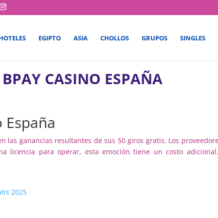
HOTELES
EGIPTO
ASIA
CHOLLOS
GRUPOS
SINGLES
 BPAY CASINO ESPAÑA
o España
en las ganancias resultantes de sus 50 giros gratis. Los proveedor
a licencia para operar, esta emoción tiene un costo adicional
tis 2025