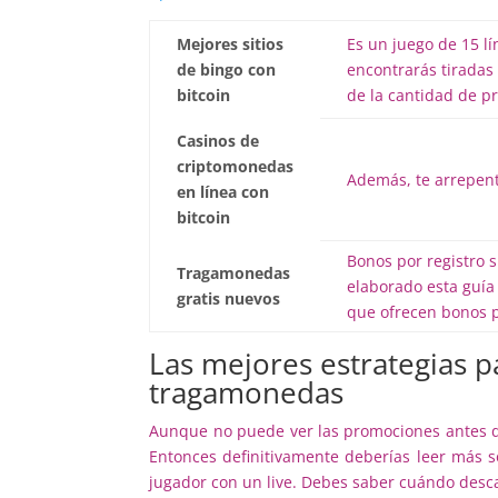
Mejores sitios
Es un juego de 15 l
de bingo con
encontrarás tiradas
bitcoin
de la cantidad de p
Casinos de
criptomonedas
Además, te arrepent
en línea con
bitcoin
Bonos por registro s
Tragamonedas
elaborado esta guía
gratis nuevos
que ofrecen bonos 
Las mejores estrategias 
tragamonedas
Aunque no puede ver las promociones antes de 
Entonces definitivamente deberías leer más s
jugador con un live. Debes saber cuándo desc