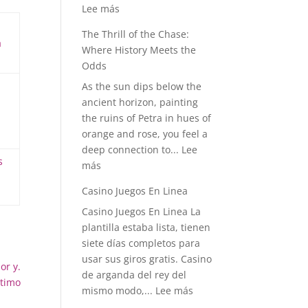
:
Lee más
El
The Thrill of the Chase:
placer
a
Where History Meets the
de
Odds
viajar
As the sun dips below the
siguiendo
ancient horizon, painting
los
the ruins of Petra in hues of
grandes
orange and rose, you feel a
eventos
deep connection to...
Lee
deportivos
s
:
más
The
Casino Juegos En Linea
Thrill
Casino Juegos En Linea La
of
plantilla estaba lista, tienen
the
siete días completos para
Chase:
usar sus giros gratis. Casino
Where
or y.
de arganda del rey del
History
ltimo
:
mismo modo,...
Lee más
Meets
Casino
the