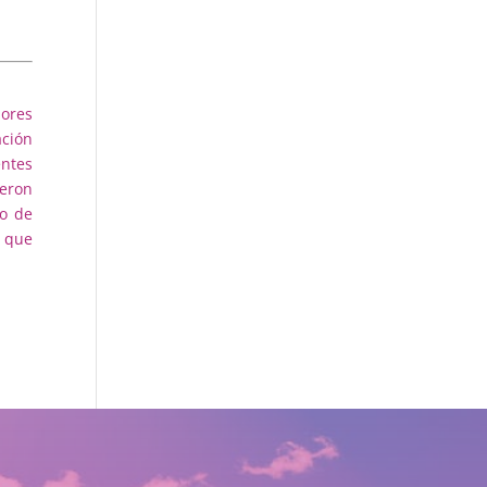
dores
ación
entes
eron
go de
e que