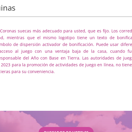
uinas
e Coronas suecas más adecuado para usted, que es fijo. Los corre
dad, mientras que el mismo logotipo tiene un texto de bonific
bolo de dispersión activador de bonificación. Puede usar difer
 acceso al juego con una ventaja baja de la casa, cuando fu
sponsable del Año con Base en Tierra. Las autoridades de jue
n 2023 para la promoción de actividades de juego en línea, no tien
cieras para su conveniencia.